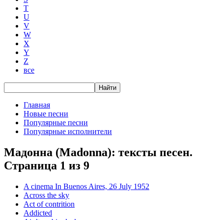
T
U
V
W
X
Y
Z
все
Главная
Новые песни
Популярные песни
Популярные исполнители
Мадонна (Madonna): тексты песен.
Страница 1 из 9
A сinema In Buenos Aires, 26 July 1952
Across the sky
Act of contrition
Addicted