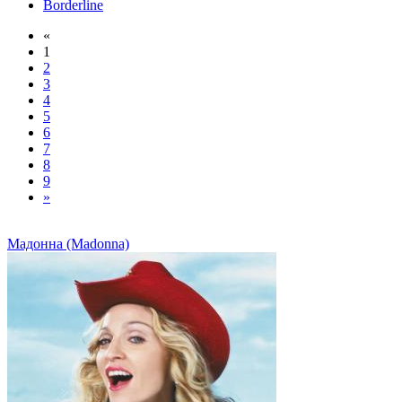
Borderline
«
1
2
3
4
5
6
7
8
9
»
Мадонна (Madonna)