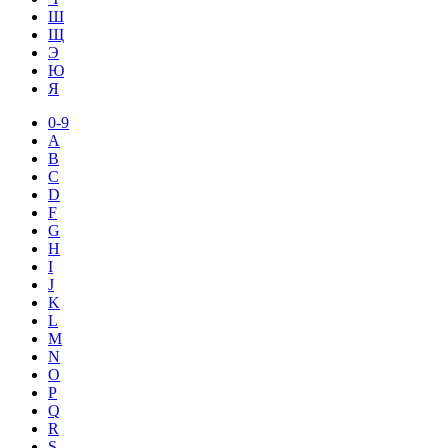
Ш
Щ
Э
Ю
Я
0-9
A
B
C
D
F
G
H
I
J
K
L
M
N
O
P
Q
R
S