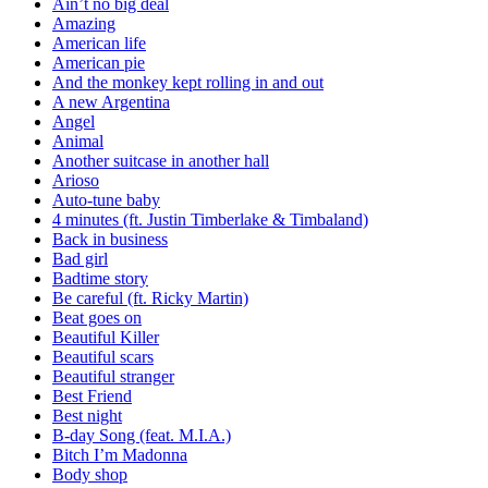
Ain’t no big deal
Amazing
American life
American pie
And the monkey kept rolling in and out
A new Argentina
Angel
Animal
Another suitcase in another hall
Arioso
Auto-tune baby
4 minutes (ft. Justin Timberlake & Timbaland)
Back in business
Bad girl
Badtime story
Be careful (ft. Ricky Martin)
Beat goes on
Beautiful Killer
Beautiful scars
Beautiful stranger
Best Friend
Best night
B-day Song (feat. M.I.A.)
Bitch I’m Madonna
Body shop