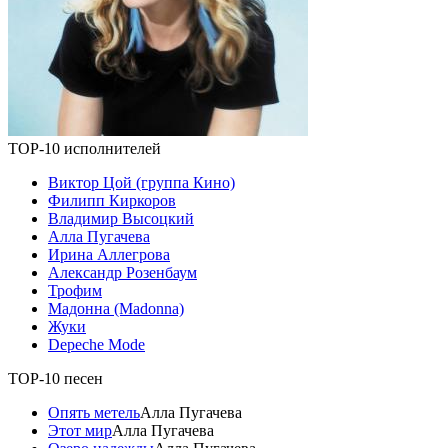
TOP-10 исполнителей
Виктор Цой (группа Кино)
Филипп Киркоров
Владимир Высоцкий
Алла Пугачева
Ирина Аллегрова
Александр Розенбаум
Трофим
Мадонна (Madonna)
Жуки
Depeche Mode
TOP-10 песен
Опять метель
Алла Пугачева
Этот мир
Алла Пугачева