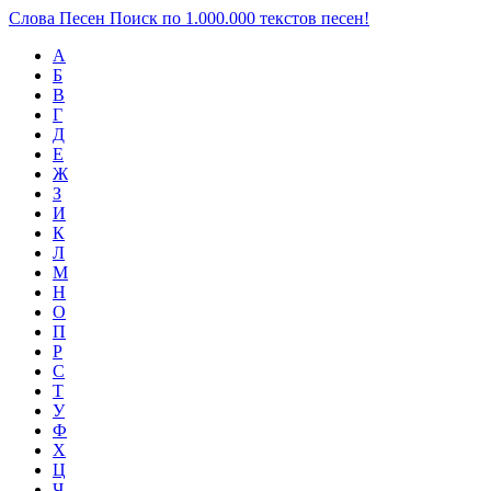
Слова Песен
Поиск по 1.000.000 текстов песен!
А
Б
В
Г
Д
Е
Ж
З
И
К
Л
М
Н
О
П
Р
С
Т
У
Ф
Х
Ц
Ч