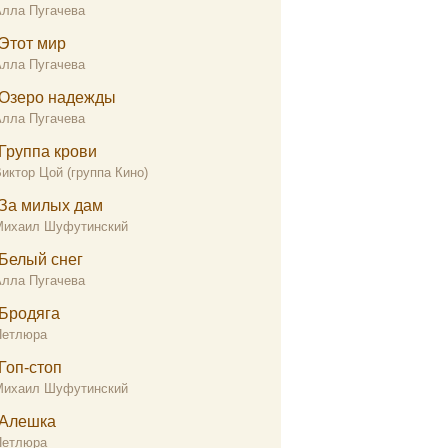
Алла Пугачева
Этот мир
Алла Пугачева
Озеро надежды
Алла Пугачева
Группа крови
иктор Цой (группа Кино)
За милых дам
Михаил Шуфутинский
Белый снег
Алла Пугачева
Бродяга
Петлюра
Гоп-стоп
Михаил Шуфутинский
Алешка
Петлюра