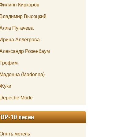
Филипп Киркоров
Владимир Высоцкий
Алла Пугачева
Ирина Аллегрова
Александр Розенбаум
Трофим
Мадонна (Madonna)
Жуки
Depeche Mode
TOP-10 песен
Опять метель