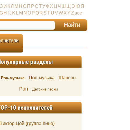
З
И
К
Л
М
Н
О
П
Р
С
Т
У
Ф
Х
Ц
Ч
Ш
Щ
Э
Ю
Я
G
H
I
J
K
L
M
N
O
P
Q
R
S
T
U
V
W
X
Y
Z
все
олнители
Популярные разделы
Поп-музыка
Шансон
Рок-музыка
Рэп
Детские песни
TOP-10 исполнителей
Виктор Цой (группа Кино)