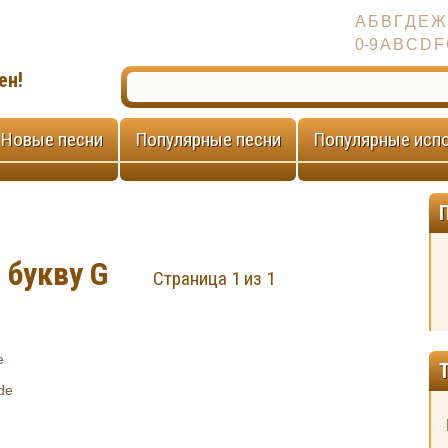
А
Б
В
Г
Д
Е
Ж
0-9
A
B
C
D
F
ен!
Новые песни
Популярные песни
Популярные исп
 букву G
Страница 1 из 1
e
de