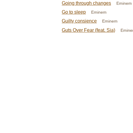
Going through changes
Eminem
Go to sleep
Eminem
Guilty consience
Eminem
Guts Over Fear (feat. Sia)
Emin