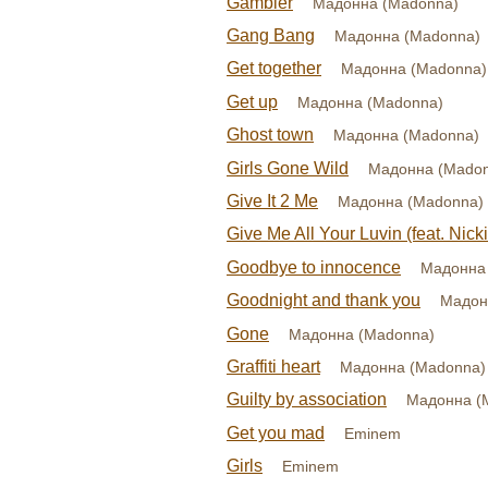
Gambler
Мадонна (Madonna)
Gang Bang
Мадонна (Madonna)
Get together
Мадонна (Madonna)
Get up
Мадонна (Madonna)
Ghost town
Мадонна (Madonna)
Girls Gone Wild
Мадонна (Mado
Give It 2 Me
Мадонна (Madonna)
Give Me All Your Luvin (feat. Nicki
Goodbye to innocence
Мадонна
Goodnight and thank you
Мадон
Gone
Мадонна (Madonna)
Graffiti heart
Мадонна (Madonna)
Guilty by association
Мадонна (
Get you mad
Eminem
Girls
Eminem