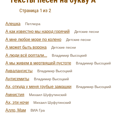
Страница 1 из 2
Алешка
Петлюра
А как известно мы народ горячий
Детские песни
А мне любое море по колено
Детские песни
А может быть ворона
Детские песни
А люди всё роптали...
Владимир Высоцкий
А мы живем в мертвящей пустоте
Владимир Высоцкий
Аквалангисты
Владимир Высоцкий
Антисемиты
Владимир Высоцкий
Ах, откуда у меня грубые замашки
Владимир Высоцкий
Амнистия
Михаил Шуфутинский
Ах, эти ночи
Михаил Шуфутинский
Алло, Мам
ВИА Гра