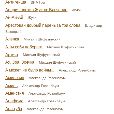
Антигейша
ВИА Гра
Авария против Жуков: Влечение
Жуки
Ай-Ай-Ай
Жуки
Арестован добрый парень за три слова
Владимир
Высоцкий
Аленка
Михаил Шуфутинский
А ты себя побереги
Михаил Шуфутинский
Артист
Михаил Шуфутинский
Ах, Зоя, Зоечка
Михаил Шуфутинский
А может, не было войны...
Александр Розенбаум
Аминазин
Александр Розенбаум
Аминь
Александр Розенбаум
Амнистия
Александр Розенбаум
Анафема
Александр Розенбаум
Ара-губа
Александр Розенбаум