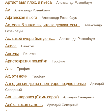
Артист был плох, и пьеса
Александр Розенбаум
Ау
Александр Розенбаум
Афганская вьюга
Александр Розенбаум
Ах, если б знали вы, что за деликатесы...
Александр
Розенбаум
Ах, какой вчера был день...
Александр Розенбаум
Алиса
Ранетки
Ангелы
Ранетки
Аристократия помойки
Трофим
Аты
Трофим
Ах, эти ночи
Трофим
А я один синдю на плентуаре поздно ночью
Аркадий
Северный
Аицын-паровоз (Семь сорок)
Аркадий Северный
Алёха-косая сажень
Аркадий Северный