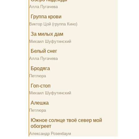
Алла Пугачева
Группа крови
Виктор Цой (группа Кино)
За милых дам
Михаил Шуфутинский
Белый снег
Алла Пугачева
Бродяга
Петлюра
Гоп-стоп
Михаил Шуфутинский
Алешка
Петлюра
Южное солнце твоё север мой
обогреет
Александр Розенбаум