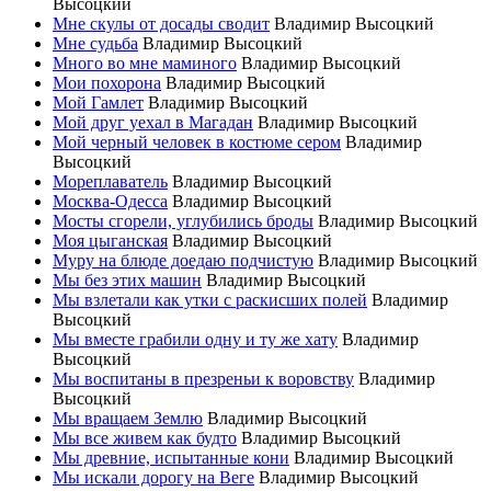
Высоцкий
Мне скулы от досады сводит
Владимир Высоцкий
Мне судьба
Владимир Высоцкий
Много во мне маминого
Владимир Высоцкий
Мои похорона
Владимир Высоцкий
Мой Гамлет
Владимир Высоцкий
Мой друг уехал в Магадан
Владимир Высоцкий
Мой черный человек в костюме сером
Владимир
Высоцкий
Мореплаватель
Владимир Высоцкий
Москва-Одесса
Владимир Высоцкий
Мосты сгорели, углубились броды
Владимир Высоцкий
Моя цыганская
Владимир Высоцкий
Муру на блюде доедаю подчистую
Владимир Высоцкий
Мы без этих машин
Владимир Высоцкий
Мы взлетали как утки с раскисших полей
Владимир
Высоцкий
Мы вместе грабили одну и ту же хату
Владимир
Высоцкий
Мы воспитаны в презреньи к воровству
Владимир
Высоцкий
Мы вращаем Землю
Владимир Высоцкий
Мы все живем как будто
Владимир Высоцкий
Мы древние, испытанные кони
Владимир Высоцкий
Мы искали дорогу на Веге
Владимир Высоцкий