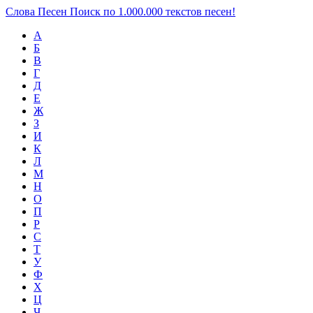
Слова Песен
Поиск по 1.000.000 текстов песен!
А
Б
В
Г
Д
Е
Ж
З
И
К
Л
М
Н
О
П
Р
С
Т
У
Ф
Х
Ц
Ч