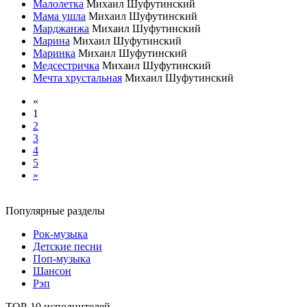
Малолетка
Михаил Шуфутинский
Мама ушла
Михаил Шуфутинский
Марджанжа
Михаил Шуфутинский
Марина
Михаил Шуфутинский
Маринка
Михаил Шуфутинский
Медсестричка
Михаил Шуфутинский
Мечта хрустальная
Михаил Шуфутинский
«
1
2
3
4
5
»
Популярные разделы
Рок-музыка
Детские песни
Поп-музыка
Шансон
Рэп
TOP-10 исполнителей