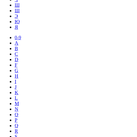
Ш
Щ
Э
Ю
Я
0-9
A
B
C
D
F
G
H
I
J
K
L
M
N
O
P
Q
R
S