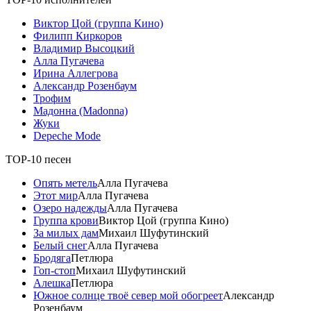
Виктор Цой (группа Кино)
Филипп Киркоров
Владимир Высоцкий
Алла Пугачева
Ирина Аллегрова
Александр Розенбаум
Трофим
Мадонна (Madonna)
Жуки
Depeche Mode
TOP-10 песен
Опять метель
Алла Пугачева
Этот мир
Алла Пугачева
Озеро надежды
Алла Пугачева
Группа крови
Виктор Цой (группа Кино)
За милых дам
Михаил Шуфутинский
Белый снег
Алла Пугачева
Бродяга
Петлюра
Гоп-стоп
Михаил Шуфутинский
Алешка
Петлюра
Южное солнце твоё север мой обогреет
Александр
Розенбаум