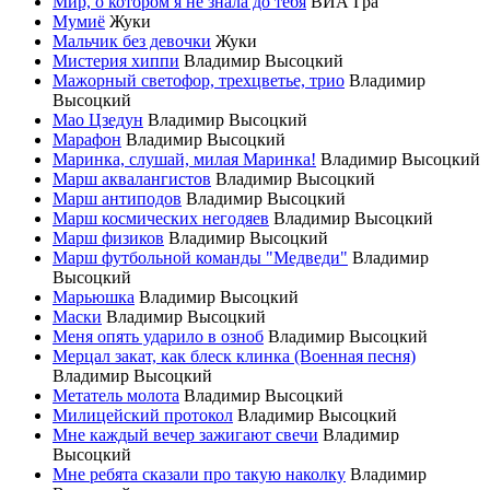
Мир, о котором я не знала до тебя
ВИА Гра
Мумиё
Жуки
Мальчик без девочки
Жуки
Мистерия хиппи
Владимир Высоцкий
Мажорный светофор, трехцветье, трио
Владимир
Высоцкий
Мао Цзедун
Владимир Высоцкий
Марафон
Владимир Высоцкий
Маринка, слушай, милая Маринка!
Владимир Высоцкий
Марш аквалангистов
Владимир Высоцкий
Марш антиподов
Владимир Высоцкий
Марш космических негодяев
Владимир Высоцкий
Марш физиков
Владимир Высоцкий
Марш футбольной команды "Медведи"
Владимир
Высоцкий
Марьюшка
Владимир Высоцкий
Маски
Владимир Высоцкий
Меня опять ударило в озноб
Владимир Высоцкий
Мерцал закат, как блеск клинка (Военная песня)
Владимир Высоцкий
Метатель молота
Владимир Высоцкий
Милицейский протокол
Владимир Высоцкий
Мне каждый вечер зажигают свечи
Владимир
Высоцкий
Мне ребята сказали про такую наколку
Владимир