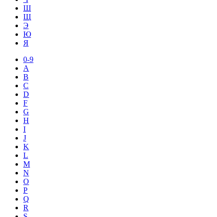
Ш
Щ
Э
Ю
Я
0-9
A
B
C
D
F
G
H
I
J
K
L
M
N
O
P
Q
R
S