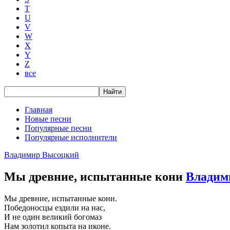
T
U
V
W
X
Y
Z
все
Главная
Новые песни
Популярные песни
Популярные исполнители
Владимир Высоцкий
Мы древние, испытанные кони
Владим
Мы древние, испытанные кони.
Победоносцы ездили на нас,
И не один великий богомаз
Нам золотил копыта на иконе.