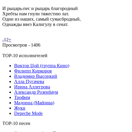
И рыцарь-пес и рыцарь благородный
Хребты нам гнули тяжестию лат.
Один из наших, самый сумасбродный,
Однажды ввез Калигулу в сенат.
-
12
+
Просмотров -
1406
TOP-10 исполнителей
Виктор Цой (группа Кино)
Филипп Киркоров
Владимир Высоцкий
Алла Пугачева
Ирина Аллегрова
Александр Розенбаум
Трофим
Мадонна (Madonna)
Жуки
Depeche Mode
TOP-10 песен