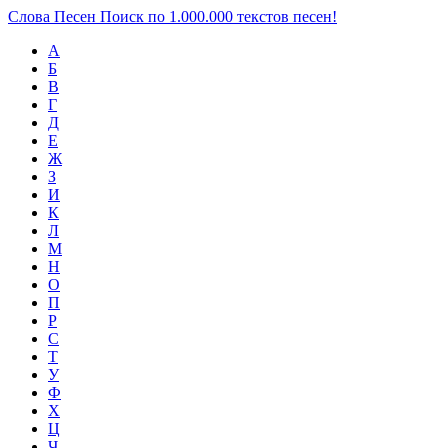
Слова Песен
Поиск по 1.000.000 текстов песен!
А
Б
В
Г
Д
Е
Ж
З
И
К
Л
М
Н
О
П
Р
С
Т
У
Ф
Х
Ц
Ч