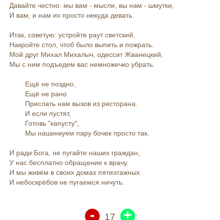
Давайте честно: мы вам - мысли, вы нам - шмутки,
И вам, и нам их просто некуда девать.
Итак, советую: устройте раут светский,
Накройте стол, чтоб было выпить и пожрать.
Мой друг Михал Михалыч, одессит Жванецкий,
Мы с ним подъедем вас немножечко убрать.
Ещё не поздно,
Ещё не рано
Прислать нам вызов из ресторана.
И если пустят,
Готовь "капусту",
Мы нашинкуем пару бочек просто так.
И ради Бога, не пугайте наших граждан,
У нас бесплатно обращение к врачу.
И мы живём в своих домах пятиэтажных
И небоскрёбов не пугаемся ничуть.
-
+
17