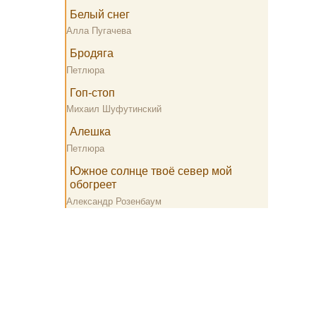
Белый снег
Алла Пугачева
Бродяга
Петлюра
Гоп-стоп
Михаил Шуфутинский
Алешка
Петлюра
Южное солнце твоё север мой
обогреет
Александр Розенбаум