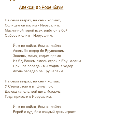
Александр Розенбаум
На семи ветрах, на семи холмах,
Солнцем он палим - Иерусалим.
Масличной горой всех зовёт он в бой
Сабров и олим - Иерусалим.
Йом ве лайла, йом ве лайла
Аколь бе-седер бе Ерушалаим.
Знаешь, мама, ходим прямо
Из Яд-Вашем сквозь строй в Ерушалаим.
Пришла победа - мы ходим в хедер.
Аколь беседер бэ Ерушалаим.
На семи ветрах, на семи холмах
У Стены стою я и тфилу пою.
Далека капель, вей шма Исраэль!
Годы привели в Иерусалим.
Йом ве лайла, йом ве лайла
Еврей с судьбою каждый день играет.