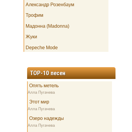
Александр Розенбаум
Трофим
Мадонна (Madonna)
Жуки
Depeche Mode
TOP-10 песен
Опять метель
Алла Пугачева
Этот мир
Алла Пугачева
Озеро надежды
Алла Пугачева