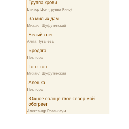
Группа крови
Виктор Цой (группа Кино)
За милых дам
Михаил Шуфутинский
Белый снег
Алла Пугачева
Бродяга
Петлюра
Гоп-стоп
Михаил Шуфутинский
Алешка
Петлюра
Южное солнце твоё север мой
обогреет
Александр Розенбаум