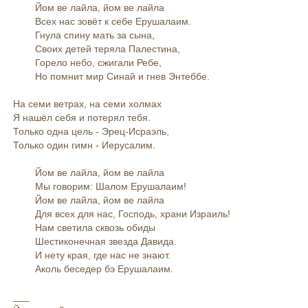
Йом ве лайла, йом ве лайла
Всех нас зовёт к себе Ерушалаим.
Гнула спину мать за сына,
Своих детей теряла Палестина,
Горело небо, сжигали Ребе,
Но помнит мир Синай и гнев Энтеббе.
На семи ветрах, на семи холмах
Я нашёл себя и потерял тебя.
Только одна цель - Эрец-Исраэль,
Только один гимн - Иерусалим.
Йом ве лайла, йом ве лайла
Мы говорим: Шалом Ерушалаим!
Йом ве лайла, йом ве лайла
Для всех для нас, Господь, храни Израиль!
Нам светила сквозь обиды
Шестиконечная звезда Давида.
И нету края, где нас не знают.
Аколь беседер бэ Ерушалаим.
___