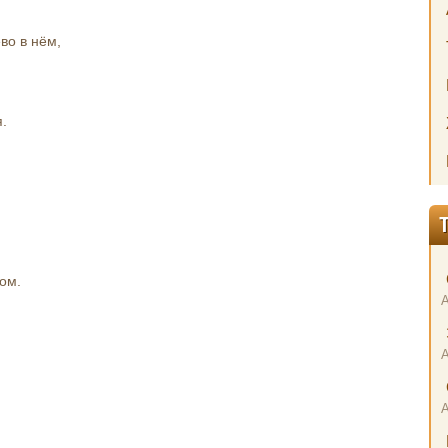
о в нём,
.
ом.