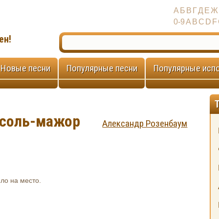
А
Б
В
Г
Д
Е
Ж
0-9
A
B
C
D
F
ен!
Новые песни
Популярные песни
Популярные исп
 соль-мажор
Александр Розенбаум
й
ло на место.