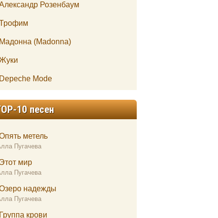
Александр Розенбаум
Трофим
Мадонна (Madonna)
Жуки
Depeche Mode
TOP-10 песен
Опять метель
Алла Пугачева
Этот мир
Алла Пугачева
Озеро надежды
Алла Пугачева
Группа крови