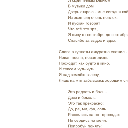
Я скрипичным ключом
В музыки дом
Дверь открою - мне сегодня клёв
Из окон вид очень неплох.
И пускай говорят,
Что всё это зря,
Я живу от сентября до сентября
Спасибо за выдох и вдох.
Слова в куплеты аккуратно сложил -
Новая песня, новая жизнь
Проходит, как будто в кино.
И совсем чуть-чуть
Я над землёю взлечу,
Лишь на миг забывшись хорошим сн
Это радость и боль -
Диез и бемоль.
Это так прекрасно:
До, ре, ми, фа, соль
Расселись на нот проводах.
Не сердись на меня,
Попробуй понять: