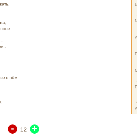
ать,
В
на,
ённых
 -
о -
о в нём,
.
-
+
12