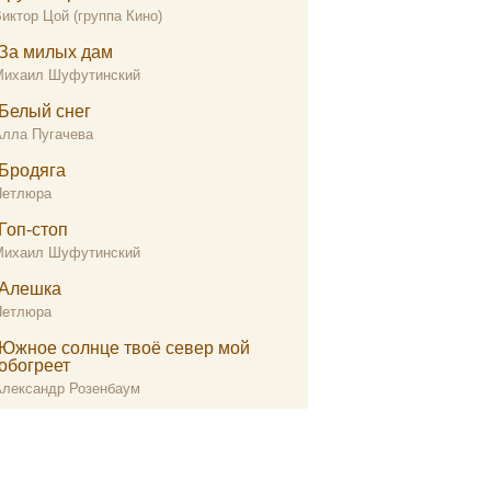
иктор Цой (группа Кино)
За милых дам
Михаил Шуфутинский
Белый снег
Алла Пугачева
Бродяга
Петлюра
Гоп-стоп
Михаил Шуфутинский
Алешка
Петлюра
Южное солнце твоё север мой
обогреет
Александр Розенбаум