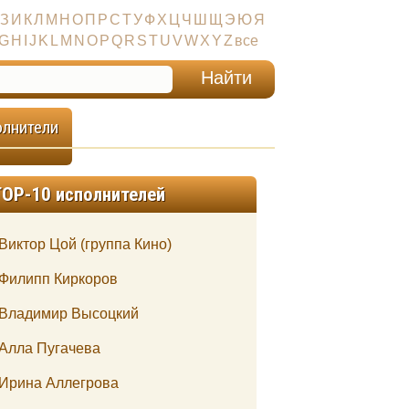
З
И
К
Л
М
Н
О
П
Р
С
Т
У
Ф
Х
Ц
Ч
Ш
Щ
Э
Ю
Я
G
H
I
J
K
L
M
N
O
P
Q
R
S
T
U
V
W
X
Y
Z
все
олнители
TOP-10 исполнителей
Виктор Цой (группа Кино)
Филипп Киркоров
Владимир Высоцкий
Алла Пугачева
Ирина Аллегрова