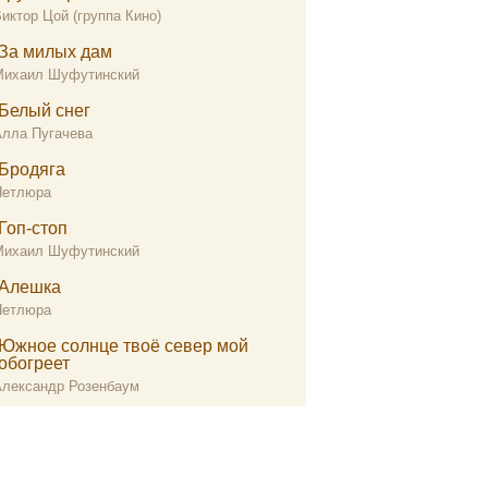
иктор Цой (группа Кино)
За милых дам
Михаил Шуфутинский
Белый снег
Алла Пугачева
Бродяга
Петлюра
Гоп-стоп
Михаил Шуфутинский
Алешка
Петлюра
Южное солнце твоё север мой
обогреет
Александр Розенбаум