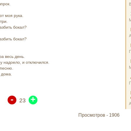
прок.
В
от моя рука.
три.
разбить бокал?
разбить бокал?
ра весь день.
му надоело, и отключился.
 песню.
 дома.
-
+
23
Просмотров -
1906