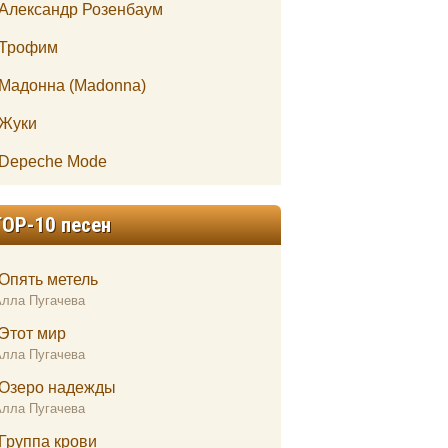
Александр Розенбаум
Трофим
Мадонна (Madonna)
Жуки
Depeche Mode
TOP-10 песен
Опять метель
Алла Пугачева
Этот мир
Алла Пугачева
Озеро надежды
Алла Пугачева
Группа крови