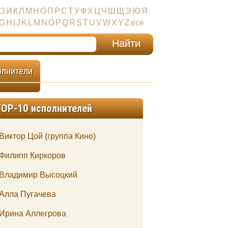
З
И
К
Л
М
Н
О
П
Р
С
Т
У
Ф
Х
Ц
Ч
Ш
Щ
Э
Ю
Я
G
H
I
J
K
L
M
N
O
P
Q
R
S
T
U
V
W
X
Y
Z
все
олнители
TOP-10 исполнителей
Виктор Цой (группа Кино)
Филипп Киркоров
Владимир Высоцкий
Алла Пугачева
Ирина Аллегрова