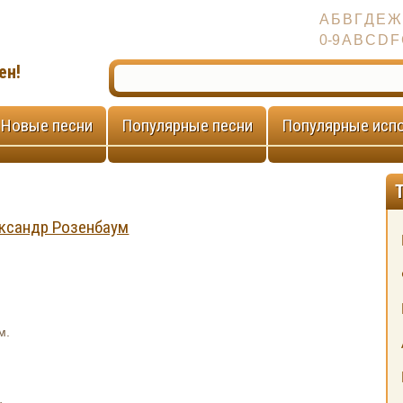
А
Б
В
Г
Д
Е
Ж
0-9
A
B
C
D
F
ен!
Новые песни
Популярные песни
Популярные исп
ксандр Розенбаум
.
м.