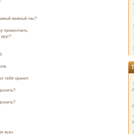
.
в самый важный час?
ку промолчать,
 круг?
й
нов.
ог тебя хранит.
уронить?
уронить?
я всех