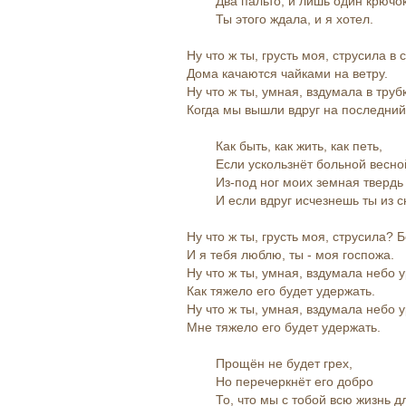
Два пальто, и лишь один крючок
Ты этого ждала, и я хотел.
Ну что ж ты, грусть моя, струсила 
Дома качаются чайками на ветру.
Ну что ж ты, умная, вздумала в труб
Когда мы вышли вдруг на последний
Как быть, как жить, как петь,
Если ускользнёт больной весно
Из-под ног моих земная твердь
И если вдруг исчезнешь ты из с
Ну что ж ты, грусть моя, струсила? Б
И я тебя люблю, ты - моя госпожа.
Ну что ж ты, умная, вздумала небо 
Как тяжело его будет удержать.
Ну что ж ты, умная, вздумала небо 
Мне тяжело его будет удержать.
Прощён не будет грех,
Но перечеркнёт его добро
То, что мы с тобой всю жизнь дл