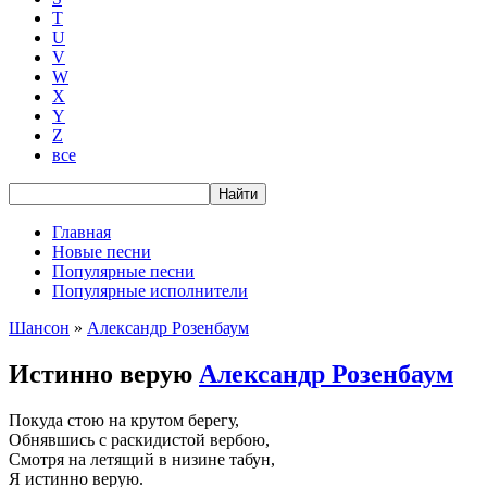
T
U
V
W
X
Y
Z
все
Главная
Новые песни
Популярные песни
Популярные исполнители
Шансон
»
Александр Розенбаум
Истинно верую
Александр Розенбаум
Покуда стою на крутом берегу,
Обнявшись с раскидистой вербою,
Смотря на летящий в низине табун,
Я истинно верую.