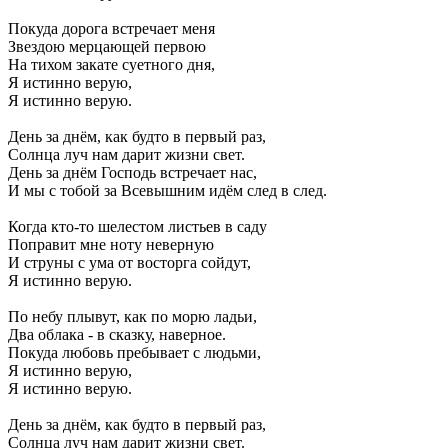
Покуда дорога встречает меня
Звездою мерцающей первою
На тихом закате суетного дня,
Я истинно верую,
Я истинно верую.
День за днём, как будто в первый раз,
Солнца луч нам дарит жизни свет.
День за днём Господь встречает нас,
И мы с тобой за Всевышним идём след в след.
Когда кто-то шелестом листьев в саду
Поправит мне ноту неверную
И струны с ума от восторга сойдут,
Я истинно верую.
По небу плывут, как по морю ладьи,
Два облака - в сказку, наверное.
Покуда любовь пребывает с людьми,
Я истинно верую,
Я истинно верую.
День за днём, как будто в первый раз,
Солнца луч нам дарит жизни свет.