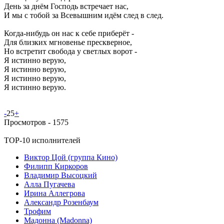
День за днём Господь встречает нас,
И мы с тобой за Всевышним идём след в след.
Когда-нибудь он нас к себе приберёт -
Для близких мгновенье прескверное,
Но встретит свобода у светлых ворот -
Я истинно верую,
Я истинно верую,
Я истинно верую,
Я истинно верую.
-
25
+
Просмотров -
1575
TOP-10 исполнителей
Виктор Цой (группа Кино)
Филипп Киркоров
Владимир Высоцкий
Алла Пугачева
Ирина Аллегрова
Александр Розенбаум
Трофим
Мадонна (Madonna)