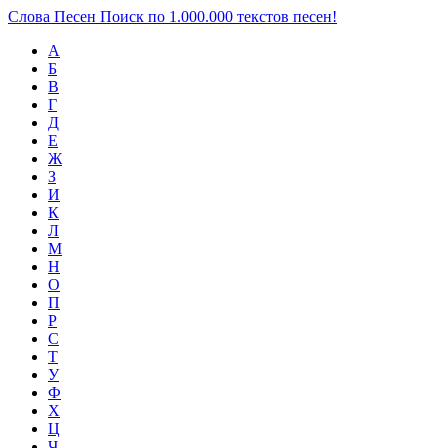
Слова Песен
Поиск по 1.000.000 текстов песен!
А
Б
В
Г
Д
Е
Ж
З
И
К
Л
М
Н
О
П
Р
С
Т
У
Ф
Х
Ц
Ч