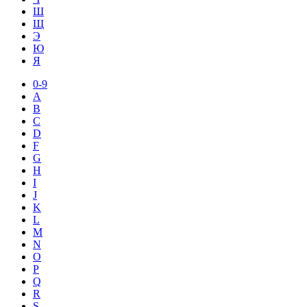
Ш
Щ
Э
Ю
Я
0-9
A
B
C
D
F
G
H
I
J
K
L
M
N
O
P
Q
R
S