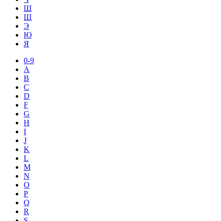
Ш
Щ
Э
Ю
Я
0-9
A
B
C
D
F
G
H
I
J
K
L
M
N
O
P
Q
R
S