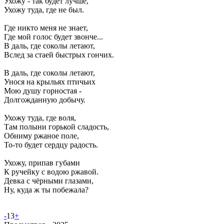
Ухожу - так будет лучше,
Ухожу туда, где не был.
Где никто меня не знает,
Где мой голос будет звонче...
В даль, где соколы летают,
Вслед за стаей быстрых гончих.
В даль, где соколы летают,
Унося на крыльях птичьих
Мою душу горностая -
Долгожданную добычу.
Ухожу туда, где воля,
Там полыни горькой сладость,
Обниму ржаное поле,
То-то будет сердцу радость.
Ухожу, припав губами
К ручейку с водою ржавой.
Девка с чёрными глазами,
Ну, куда ж ты побежала?
-
13
+