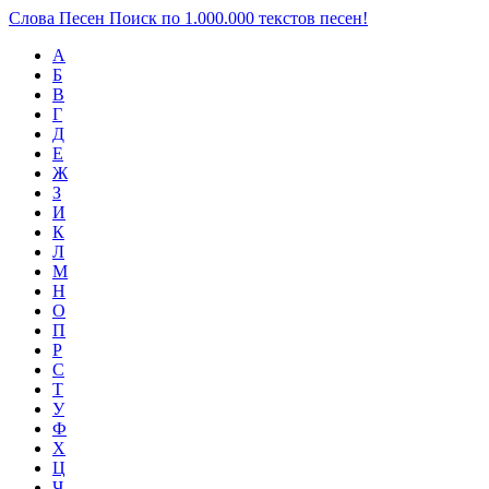
Слова Песен
Поиск по 1.000.000 текстов песен!
А
Б
В
Г
Д
Е
Ж
З
И
К
Л
М
Н
О
П
Р
С
Т
У
Ф
Х
Ц
Ч