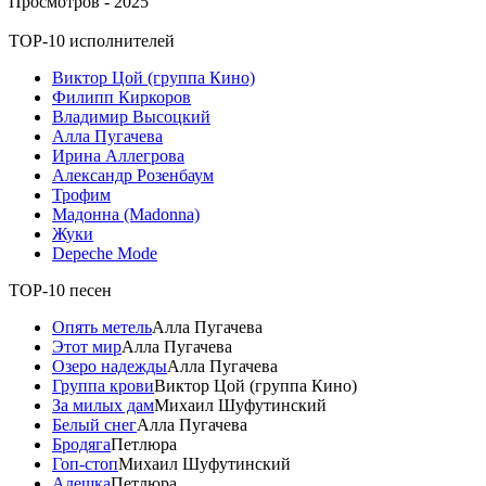
Просмотров -
2025
TOP-10 исполнителей
Виктор Цой (группа Кино)
Филипп Киркоров
Владимир Высоцкий
Алла Пугачева
Ирина Аллегрова
Александр Розенбаум
Трофим
Мадонна (Madonna)
Жуки
Depeche Mode
TOP-10 песен
Опять метель
Алла Пугачева
Этот мир
Алла Пугачева
Озеро надежды
Алла Пугачева
Группа крови
Виктор Цой (группа Кино)
За милых дам
Михаил Шуфутинский
Белый снег
Алла Пугачева
Бродяга
Петлюра
Гоп-стоп
Михаил Шуфутинский
Алешка
Петлюра