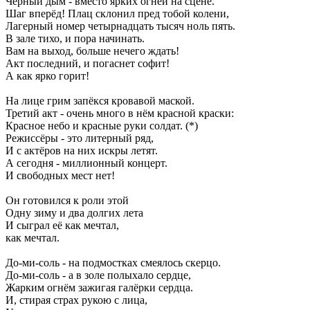
Чёрный дым - вместо ярких огней на сцене.
Шаг вперёд! Плац склонил пред тобой колени,
Лагерный номер четырнадцать тысяч ноль пять.
В зале тихо, и пора начинать.
Вам на выход, больше нечего ждать!
Акт последний, и погаснет софит!
А как ярко горит!
На лице грим запёкся кровавой маской.
Третий акт - очень много в нём красной краски:
Красное небо и красные руки солдат. (*)
Режиссёры - это литерный ряд,
И с актёров на них искры летят.
А сегодня - миллионный концерт.
И свободных мест нет!
Он готовился к роли этой
Одну зиму и два долгих лета
И сыграл её как мечтал,
как мечтал.
До-ми-соль - на подмостках смеялось скерцо.
До-ми-соль - а в золе полыхало сердце,
Жарким огнём зажигая галёрки сердца.
И, стирая страх рукою с лица,