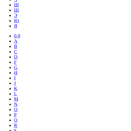
Ш
Щ
Э
Ю
Я
0-9
A
B
C
D
F
G
H
I
J
K
L
M
N
O
P
Q
R
S