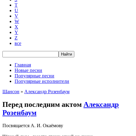
T
U
V
W
X
Y
Z
все
Главная
Новые песни
Популярные песни
Популярные исполнители
Шансон
»
Александр Розенбаум
Перед последним актом
Александр
Розенбаум
Посвящается А. И. Окаёмову