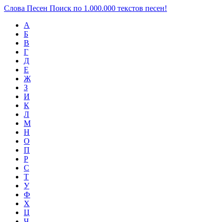
Слова Песен
Поиск по 1.000.000 текстов песен!
А
Б
В
Г
Д
Е
Ж
З
И
К
Л
М
Н
О
П
Р
С
Т
У
Ф
Х
Ц
Ч