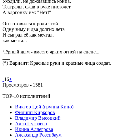
Уходили, не дождавшись конца,
Театралы, сжав в руке пистолет,
А вдогонку им: "Нет!"
Он готовился к роли этой
Одну зиму и два долгих лета
И сыграл её как мечтал,
как мечтал.
Чёрный дым - вместо ярких огней на сцене...
___
(*) Вариант: Красные руки и красные лица солдат.
-
16
+
Просмотров -
1581
TOP-10 исполнителей
Виктор Цой (группа Кино)
Филипп Киркоров
Владимир Высоцкий
Алла Пугачева
Ирина Аллегрова
Александр Розенбаум