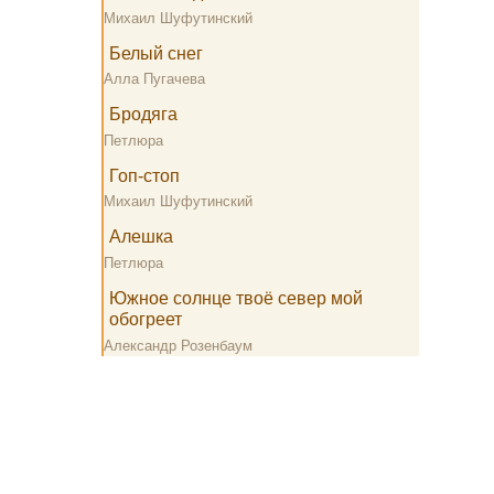
Михаил Шуфутинский
Белый снег
Алла Пугачева
Бродяга
Петлюра
Гоп-стоп
Михаил Шуфутинский
Алешка
Петлюра
Южное солнце твоё север мой
обогреет
Александр Розенбаум