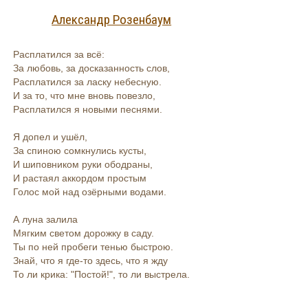
Александр Розенбаум
Расплатился за всё:
За любовь, за досказанность слов,
Расплатился за ласку небесную.
И за то, что мне вновь повезло,
Расплатился я новыми песнями.
Я допел и ушёл,
За спиною сомкнулись кусты,
И шиповником руки ободраны,
И растаял аккордом простым
Голос мой над озёрными водами.
А луна залила
Мягким светом дорожку в саду.
Ты по ней пробеги тенью быстрою.
Знай, что я где-то здесь, что я жду
То ли крика: "Постой!", то ли выстрела.