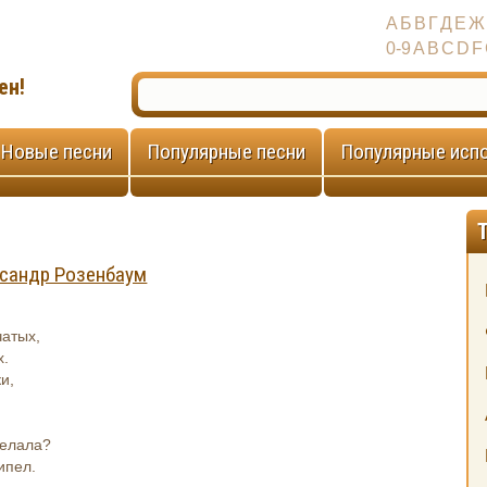
А
Б
В
Г
Д
Е
Ж
0-9
A
B
C
D
F
ен!
Новые песни
Популярные песни
Популярные исп
сандр Розенбаум
чатых,
х.
и,
делала?
ипел.