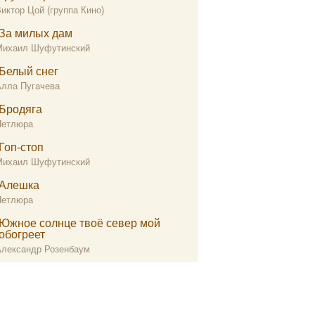
иктор Цой (группа Кино)
За милых дам
Михаил Шуфутинский
Белый снег
Алла Пугачева
Бродяга
Петлюра
Гоп-стоп
Михаил Шуфутинский
Алешка
Петлюра
Южное солнце твоё север мой
обогреет
Александр Розенбаум