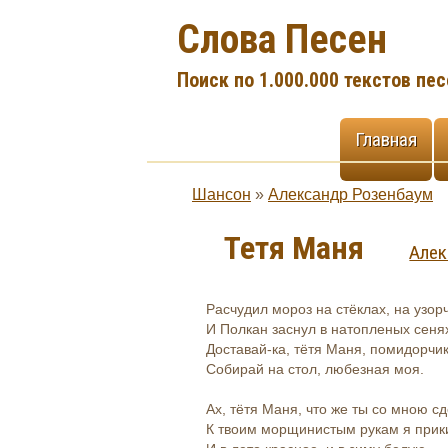
Слова Песен
Поиск по 1.000.000 текстов пес
Главная
Шансон
»
Александр Розенбаум
Тетя Маня
Алек
Расчудил мороз на стёклах, на узор
И Полкан заснул в натопленых сеня
Доставай-ка, тётя Маня, помидорчик
Собирай на стол, любезная моя.
Ах, тётя Маня, что же ты со мною с
К твоим морщинистым рукам я прик