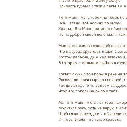
И в лето красное, и в зиму белую
Припасть губами к твоим пальцам я 
Тётя Маня, мы с тобой лет семь не 
Всё шатало, всё носило по углам.
Зря ты, тётя Маня, на меня обидела
Не по доброй своей воле был я там.
Мне часто снился запах яблочек ант
Что на зубах хрустели, падая с ветв
Костры далёкие, дым над затонами,
В которых я мальцом рыбалил окуне
Только окунь с той поры в реке не в
Раскидало, расшвыряло всех ребят.
Так давай же, тётя, выпьем за здоро
Чтоб его побольше было у тебя.
Ах, тётя Маня, я сто лет тебе намер
Молиться буду, хоть не верую в Хри
Чтобы ждала всегда и чтобы верила
И чтобы знала, что такое красота!