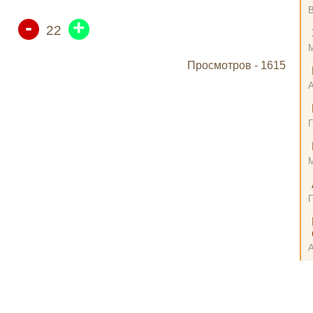
В
-
+
22
Просмотров -
1615