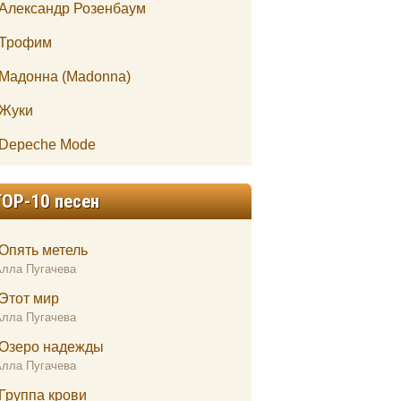
Александр Розенбаум
Трофим
Мадонна (Madonna)
Жуки
Depeche Mode
TOP-10 песен
Опять метель
Алла Пугачева
Этот мир
Алла Пугачева
Озеро надежды
Алла Пугачева
Группа крови