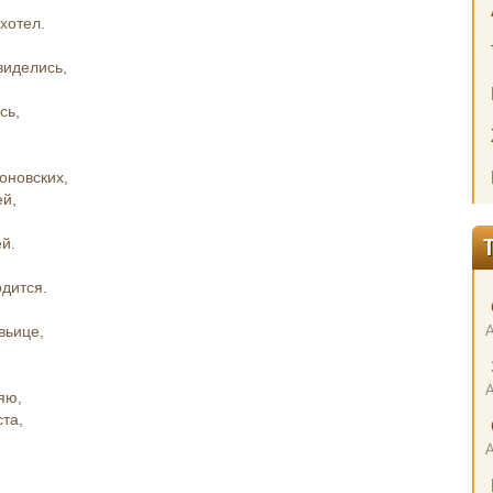
хотел.
виделись,
сь,
оновских,
ей,
й.
одится.
вьице,
яю,
ста,
,