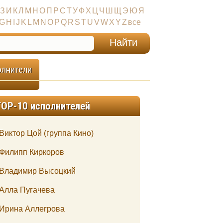
З
И
К
Л
М
Н
О
П
Р
С
Т
У
Ф
Х
Ц
Ч
Ш
Щ
Э
Ю
Я
G
H
I
J
K
L
M
N
O
P
Q
R
S
T
U
V
W
X
Y
Z
все
олнители
TOP-10 исполнителей
Виктор Цой (группа Кино)
Филипп Киркоров
Владимир Высоцкий
Алла Пугачева
Ирина Аллегрова