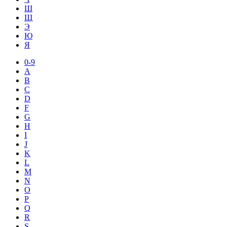
Ш
Щ
Э
Ю
Я
0-9
A
B
C
D
F
G
H
I
J
K
L
M
N
O
P
Q
R
S