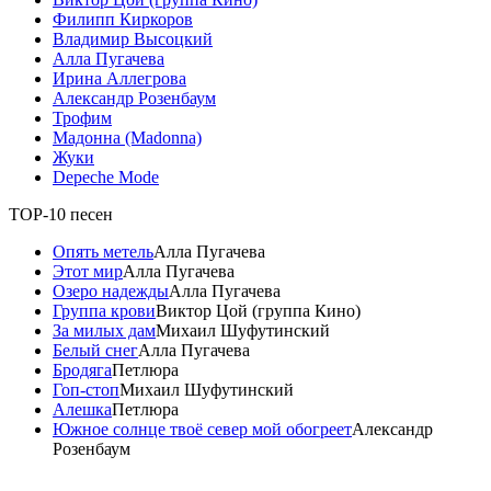
Филипп Киркоров
Владимир Высоцкий
Алла Пугачева
Ирина Аллегрова
Александр Розенбаум
Трофим
Мадонна (Madonna)
Жуки
Depeche Mode
TOP-10 песен
Опять метель
Алла Пугачева
Этот мир
Алла Пугачева
Озеро надежды
Алла Пугачева
Группа крови
Виктор Цой (группа Кино)
За милых дам
Михаил Шуфутинский
Белый снег
Алла Пугачева
Бродяга
Петлюра
Гоп-стоп
Михаил Шуфутинский
Алешка
Петлюра
Южное солнце твоё север мой обогреет
Александр
Розенбаум