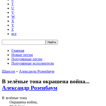
T
U
V
W
X
Y
Z
все
Главная
Новые песни
Популярные песни
Популярные исполнители
Шансон
»
Александр Розенбаум
В зелёные тона окрашена война...
Александр Розенбаум
В зелёные тона
Окрашена война,