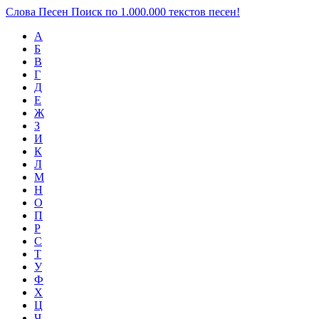
Слова Песен
Поиск по 1.000.000 текстов песен!
А
Б
В
Г
Д
Е
Ж
З
И
К
Л
М
Н
О
П
Р
С
Т
У
Ф
Х
Ц
Ч