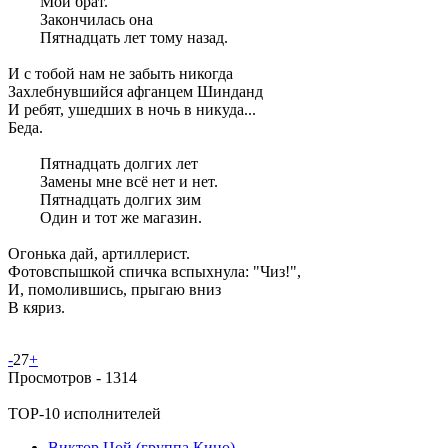
Мой брат.
Закончилась она
Пятнадцать лет тому назад.
И с тобой нам не забыть никогда
Захлебнувшийся афганцем Шинданд
И ребят, ушедших в ночь в никуда...
Беда.
Пятнадцать долгих лет
Замены мне всё нет и нет.
Пятнадцать долгих зим
Один и тот же магазин.
Огонька дай, артиллерист.
Фотовспышкой спичка вспыхнула: "Чиз!",
И, помолившись, прыгаю вниз
В кяриз.
-
27
+
Просмотров -
1314
TOP-10 исполнителей
Виктор Цой (группа Кино)