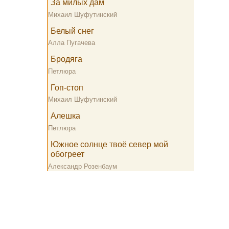
За милых дам
Михаил Шуфутинский
Белый снег
Алла Пугачева
Бродяга
Петлюра
Гоп-стоп
Михаил Шуфутинский
Алешка
Петлюра
Южное солнце твоё север мой
обогреет
Александр Розенбаум