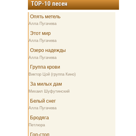
TOP-10 песен
Опять метель
Алла Пугачева
Этот мир
Алла Пугачева
Озеро надежды
Алла Пугачева
Группа крови
Виктор Цой (группа Кино)
За милых дам
Михаил Шуфутинский
Белый снег
Алла Пугачева
Бродяга
Петлюра
Гоп-стоп