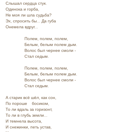
Слышал сердца стук.
Одинока и горба,
Не моя ли шла судьба?
Эх, спросить бы... Да губа
Онемела вдруг...
Полем, полем, полем,
Белым, белым полем дым.
Волос был чернее смоли -
Стал седым.
Полем, полем, полем,
Белым, белым полем дым.
Волос был чернее смоли -
Стал седым.
А старик всё шёл, как сон,
По пороше босиком,
То ли вдаль за горизонт,
То ли в глубь земли...
И темнела высота,
И снежинки, петь устав,