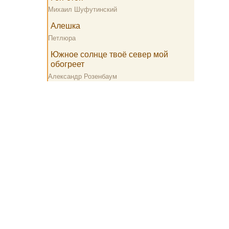
Михаил Шуфутинский
Алешка
Петлюра
Южное солнце твоё север мой
обогреет
Александр Розенбаум
Все тексты песен принадлежат их авторам и размещены на сайте
для ознакомления.
info@lyric-text.ru