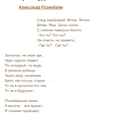
Александр Розенбаум
След замёрзший. Ветер. Филин.
Ветви. Яма. Запах гнили.
С хлипом чавкнуло болото:
- Кто ты? Кто ты?
Ни ответа, ни привета...
- Где ты?.. Где ты?..
Заплутал, не знаю где...
Чудо чудное глядел:
По холодной, по воде,
В грязном рубище
Через реку, напрямик
Брёл, как посуху, старик -
То ли в прошлом его лик,
То ли в будущем...
Позамёрзшая межа,
А метели всё кружат...
Я глазами провожал,