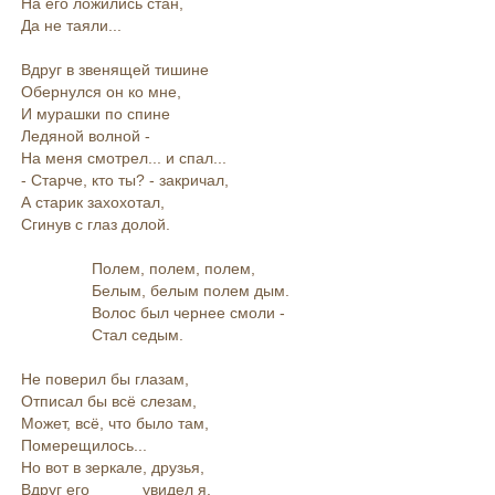
На его ложились стан,
Да не таяли...
Вдруг в звенящей тишине
Обернулся он ко мне,
И мурашки по спине
Ледяной волной -
На меня смотрел... и спал...
- Старче, кто ты? - закричал,
А старик захохотал,
Сгинув с глаз долой.
Полем, полем, полем,
Белым, белым полем дым.
Волос был чернее смоли -
Стал седым.
Не поверил бы глазам,
Отписал бы всё слезам,
Может, всё, что было там,
Померещилось...
Но вот в зеркале, друзья,
Вдруг его увидел я.