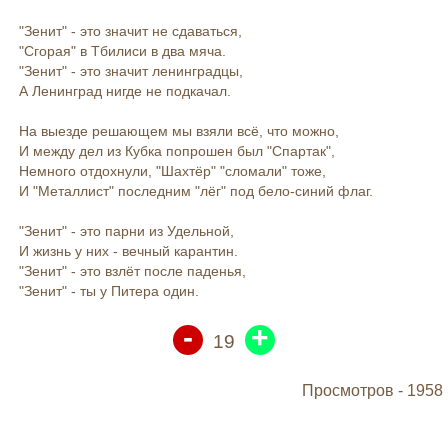
"Зенит" - это значит не сдаваться,
"Сгорая" в Тбилиси в два мяча.
"Зенит" - это значит ленинградцы,
А Ленинград нигде не подкачал.
На выезде решающем мы взяли всё, что можно,
И между дел из Кубка попрошен был "Спартак",
Немного отдохнули, "Шахтёр" "сломали" тоже,
И "Металлист" последним "лёг" под бело-синий флаг.
"Зенит" - это парни из Удельной,
И жизнь у них - вечный карантин.
"Зенит" - это взлёт после паденья,
"Зенит" - ты у Питера один.
-
+
19
Просмотров -
1958