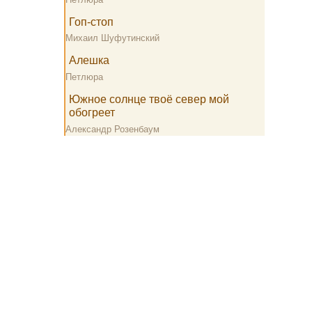
Гоп-стоп
Михаил Шуфутинский
Алешка
Петлюра
Южное солнце твоё север мой
обогреет
Александр Розенбаум
Все тексты песен принадлежат их авторам и размещены на сайте
для ознакомления.
info@lyric-text.ru