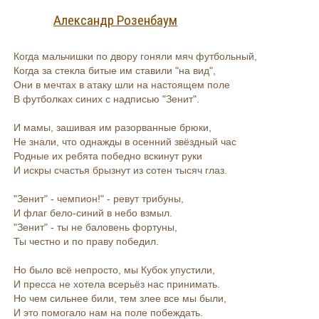
Александр Розенбаум
Когда мальчишки по двору гоняли мяч футбольный,
Когда за стекла битые им ставили "на вид",
Они в мечтах в атаку шли на настоящем поле
В футболках синих с надписью "Зенит".
И мамы, зашивая им разорванные брюки,
Не знали, что однажды в осенний звёздный час
Родные их ребята победно вскинут руки
И искры счастья брызнут из сотен тысяч глаз.
"Зенит" - чемпион!" - ревут трибуны,
И флаг бело-синий в небо взмыл.
"Зенит" - ты не баловень фортуны,
Ты честно и по праву победил.
Но было всё непросто, мы Кубок упустили,
И пресса не хотела всерьёз нас принимать.
Но чем сильнее били, тем злее все мы были,
И это помогало нам на поле побеждать.