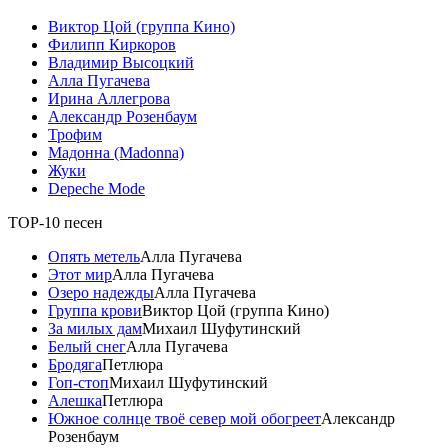
Виктор Цой (группа Кино)
Филипп Киркоров
Владимир Высоцкий
Алла Пугачева
Ирина Аллегрова
Александр Розенбаум
Трофим
Мадонна (Madonna)
Жуки
Depeche Mode
TOP-10 песен
Опять метель
Алла Пугачева
Этот мир
Алла Пугачева
Озеро надежды
Алла Пугачева
Группа крови
Виктор Цой (группа Кино)
За милых дам
Михаил Шуфутинский
Белый снег
Алла Пугачева
Бродяга
Петлюра
Гоп-стоп
Михаил Шуфутинский
Алешка
Петлюра
Южное солнце твоё север мой обогреет
Александр
Розенбаум