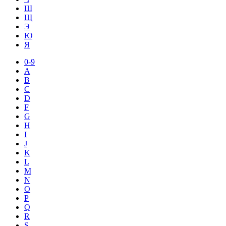
Ш
Щ
Э
Ю
Я
0-9
A
B
C
D
F
G
H
I
J
K
L
M
N
O
P
Q
R
S