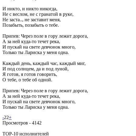
И никто, и никто никогда,
Не с веслом, не с гранатой в руке,
Не заста.., не заставит меня,
Позабыть, позабыть о тебе.
Припев: Через поле в гору лежит дорога,
А за ней куда-то течет река,
И пускай на свете девчонок много,
Только ты Лариска у меня одна.
Каждый день, каждый час, каждый миг,
И под солнцем, да и под луной,
Я готов, я готов говорить,
О тебе, о тебе об одной.
Припев: Через поле в гору лежит дорога,
А за ней куда-то течет река,
И пускай на свете девчонок много,
Только ты Лариска у меня одна.
-
22
+
Просмотров -
4142
TOP-10 исполнителей