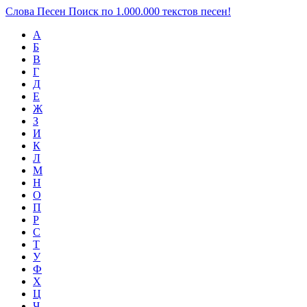
Слова Песен
Поиск по 1.000.000 текстов песен!
А
Б
В
Г
Д
Е
Ж
З
И
К
Л
М
Н
О
П
Р
С
Т
У
Ф
Х
Ц
Ч