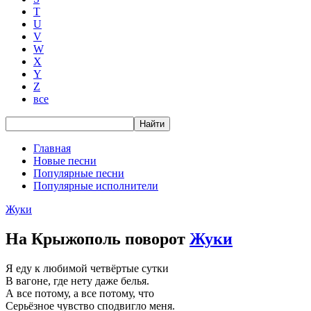
T
U
V
W
X
Y
Z
все
Главная
Новые песни
Популярные песни
Популярные исполнители
Жуки
На Крыжополь поворот
Жуки
Я еду к любимой четвёртые сутки
В вагоне, где нету даже белья.
А все потому, а все потому, что
Серьёзное чувство сподвигло меня.