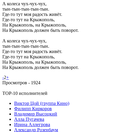
А колеса чух-чух-чух,
тын-тын-тын-тын-тын.
Где-то тут моя радость живёт.
Где-то тут на Крыжополь,
На Крыжополь, на Крыжополь,
На Крыжополь должен быть поворот.
А колеса чух-чух-чух,
тын-тын-тын-тын-тын.
Где-то тут моя радость живёт.
Где-то тут на Крыжополь,
На Крыжополь, на Крыжополь,
На Крыжополь должен быть поворот.
-
2
+
Просмотров -
1924
TOP-10 исполнителей
Виктор Цой (группа Кино)
Филипп Киркоров
Владимир Высоцкий
Алла Пугачева
Ирина Аллегрова
Александр Розенбаум