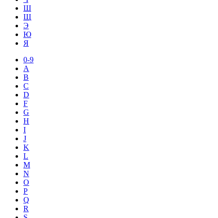
Ш
Щ
Э
Ю
Я
0-9
A
B
C
D
F
G
H
I
J
K
L
M
N
O
P
Q
R
S