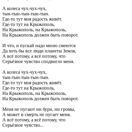
А колеса чух-чух-чух,
тын-тын-тын-тын-тын.
Где-то тут моя радость живёт.
Где-то тут на Крыжополь,
На Крыжополь, на Крыжополь,
На Крыжополь должен быть поворот.
И что, и пускай надо мною смеются
Да хоть бы все люди планеты Земля,
А всё потому, а всё потому, что
Серьёзное чувство сподвигло меня.
А колеса чух-чух-чух,
тын-тын-тын-тын-тын.
Где-то тут моя радость живёт.
Где-то тут на Крыжополь,
На Крыжополь, на Крыжополь,
На Крыжополь должен быть поворот.
Меня не пугают ни бури, ни громы,
А может и смерть не пугает меня.
А всё потому, а всё потому, что
Серьёзное чувство...