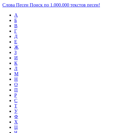
Слова Песен
Поиск по 1.000.000 текстов песен!
А
Б
В
Г
Д
Е
Ж
З
И
К
Л
М
Н
О
П
Р
С
Т
У
Ф
Х
Ц
Ч