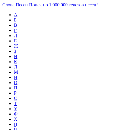
Слова Песен
Поиск по 1.000.000 текстов песен!
А
Б
В
Г
Д
Е
Ж
З
И
К
Л
М
Н
О
П
Р
С
Т
У
Ф
Х
Ц
Ч