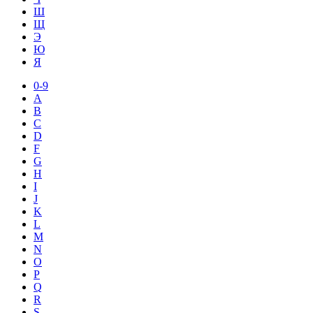
Ш
Щ
Э
Ю
Я
0-9
A
B
C
D
F
G
H
I
J
K
L
M
N
O
P
Q
R
S