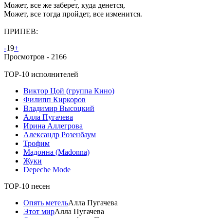
Может, все же заберет, куда денется,
Может, все тогда пройдет, все изменится.
ПРИПЕВ:
-
19
+
Просмотров -
2166
TOP-10 исполнителей
Виктор Цой (группа Кино)
Филипп Киркоров
Владимир Высоцкий
Алла Пугачева
Ирина Аллегрова
Александр Розенбаум
Трофим
Мадонна (Madonna)
Жуки
Depeche Mode
TOP-10 песен
Опять метель
Алла Пугачева
Этот мир
Алла Пугачева