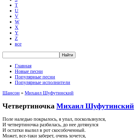
T
U
V
W
X
Y
Z
все
Главная
Новые песни
Популярные песни
Популярные исполнители
Шансон
»
Михаил Шуфутинский
Четвертиночка
Михаил Шуфутинский
Поле наледью покрылось, я упал, поскользнулся,
И четвертиночка разбилась, до нее дотянулся
И остатки вылил в рот скособоченный.
Может, все-таки заберет, очень хочется,