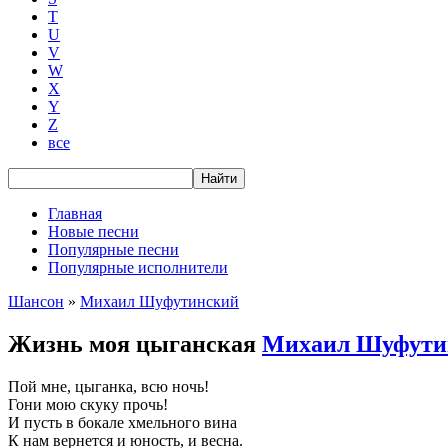
T
U
V
W
X
Y
Z
все
Главная
Новые песни
Популярные песни
Популярные исполнители
Шансон
»
Михаил Шуфутинский
Жизнь моя цыганская
Михаил Шуфути
Пой мне, цыганка, всю ночь!
Гони мою скуку прочь!
И пусть в бокале хмельного вина
К нам вернется и юность, и весна.