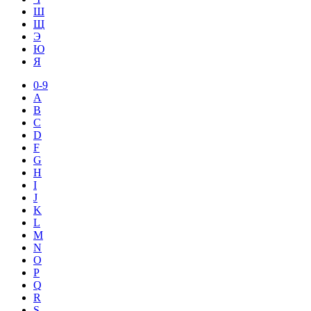
Ш
Щ
Э
Ю
Я
0-9
A
B
C
D
F
G
H
I
J
K
L
M
N
O
P
Q
R
S