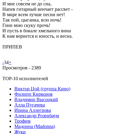
И мне совсем не до сна,
Напев гитарный венчает рассвет -
В мире всем лучше песни нет!
Так пой, цыганка, всю ночь!
Гони мою скуку прочь!
И пусть в бокале хмельного вина
К нам вернется и юность, и весна.
ПРИПЕВ
-
34
+
Просмотров -
2389
TOP-10 исполнителей
Виктор Цой (группа Кино)
Филипп Киркоров
Владимир Высоцкий
Алла Пугачева
Ирина Аллегрова
Александр Розенбаум
Трофим
Мадонна (Madonna)
Жуки