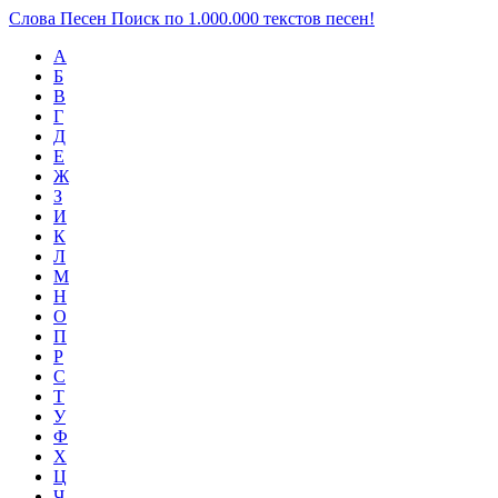
Слова Песен
Поиск по 1.000.000 текстов песен!
А
Б
В
Г
Д
Е
Ж
З
И
К
Л
М
Н
О
П
Р
С
Т
У
Ф
Х
Ц
Ч