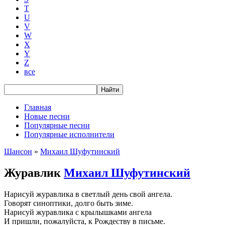
T
U
V
W
X
Y
Z
все
Главная
Новые песни
Популярные песни
Популярные исполнители
Шансон
»
Михаил Шуфутинский
Журавлик
Михаил Шуфутинский
Нарисуй журавлика в светлый день свой ангела.
Говорят синоптики, долго быть зиме.
Нарисуй журавлика с крылышками ангела
И пришли, пожалуйста, к Рождеству в письме.