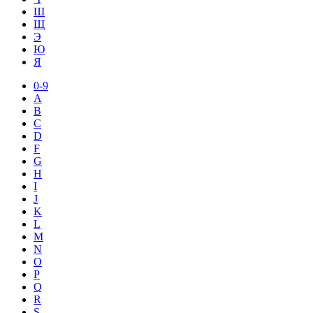
Ш
Щ
Э
Ю
Я
0-9
A
B
C
D
F
G
H
I
J
K
L
M
N
O
P
Q
R
S