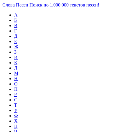
Слова Песен
Поиск по 1.000.000 текстов песен!
А
Б
В
Г
Д
Е
Ж
З
И
К
Л
М
Н
О
П
Р
С
Т
У
Ф
Х
Ц
Ч