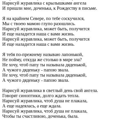
Нарисуй журавлика с крылышками ангела
И пришли мне, доченька, к Рождеству в письме.
Я на крайнем Севере, по тебе соскучился,
Мы с твоею мамою глупо разошлись.
Нарисуй журавлика, может быть, получится
И еще наладится наша с вами жизнь.
Нарисуй журавлика, может быть, получится
И еще наладится наша с вами жизнь.
Я тебя по-прежнему называю лапонькой,
Не пойму, откуда же столько в мире зла?
Не хочу, чтоб папу ты называла дяденькой,
А чужого дяденьку - папою звала.
Не хочу, чтоб папу ты называла дяденькой,
А чужого дяденьку - папою звала.
Нарисуй журавлика в светлый день свой ангела.
Говорят синоптики, долго ждать тепла.
Нарисуй журавлика, чтоб душа не плакала,
А еще надеялась, а еще ждала.
Нарисуй журавлика, чтоб душа не плакала,
Чтобы ты счастливою, доченька, была.