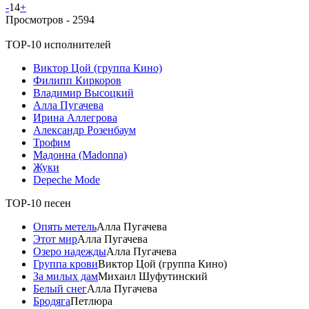
-
14
+
Просмотров -
2594
TOP-10 исполнителей
Виктор Цой (группа Кино)
Филипп Киркоров
Владимир Высоцкий
Алла Пугачева
Ирина Аллегрова
Александр Розенбаум
Трофим
Мадонна (Madonna)
Жуки
Depeche Mode
TOP-10 песен
Опять метель
Алла Пугачева
Этот мир
Алла Пугачева
Озеро надежды
Алла Пугачева
Группа крови
Виктор Цой (группа Кино)
За милых дам
Михаил Шуфутинский
Белый снег
Алла Пугачева
Бродяга
Петлюра