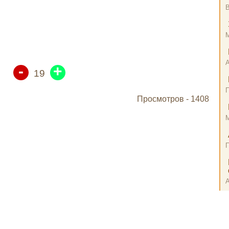
В
-
+
19
Просмотров -
1408