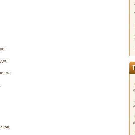
рог,
дрог,
репал,
,
оков,