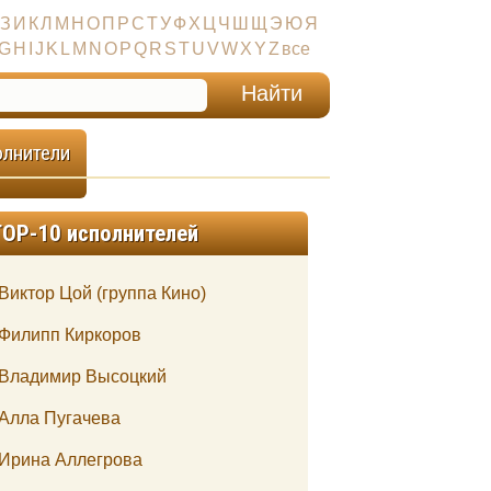
З
И
К
Л
М
Н
О
П
Р
С
Т
У
Ф
Х
Ц
Ч
Ш
Щ
Э
Ю
Я
G
H
I
J
K
L
M
N
O
P
Q
R
S
T
U
V
W
X
Y
Z
все
олнители
TOP-10 исполнителей
Виктор Цой (группа Кино)
Филипп Киркоров
Владимир Высоцкий
Алла Пугачева
Ирина Аллегрова