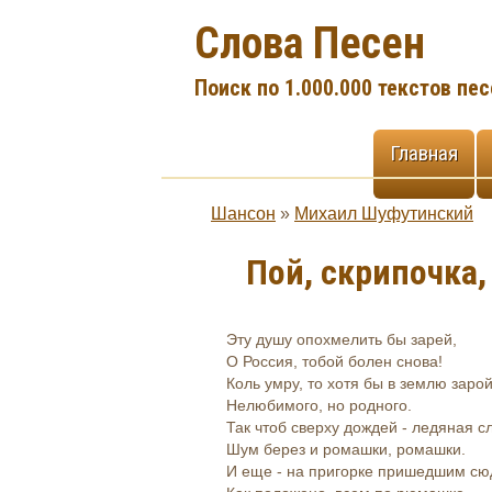
Слова Песен
Поиск по 1.000.000 текстов пес
Главная
Шансон
»
Михаил Шуфутинский
Пой, скрипочка,
Эту душу опохмелить бы зарей,
О Россия, тобой болен снова!
Коль умру, то хотя бы в землю заро
Нелюбимого, но родного.
Так чтоб сверху дождей - ледяная с
Шум берез и ромашки, ромашки.
И еще - на пригорке пришедшим сю