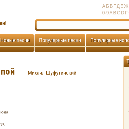
А
Б
В
Г
Д
Е
Ж
0-9
A
B
C
D
F
ен!
Новые песни
Популярные песни
Популярные исп
 пой
Михаил Шуфутинский
й
люда,
да,