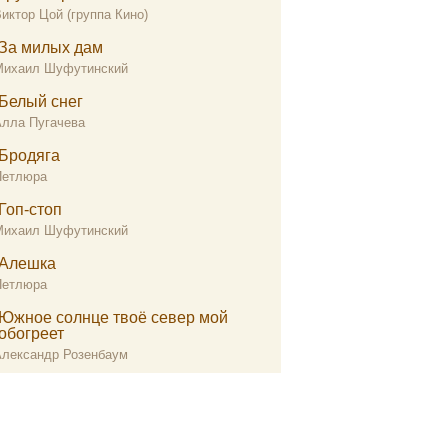
иктор Цой (группа Кино)
За милых дам
Михаил Шуфутинский
Белый снег
Алла Пугачева
Бродяга
Петлюра
Гоп-стоп
Михаил Шуфутинский
Алешка
Петлюра
Южное солнце твоё север мой
обогреет
Александр Розенбаум