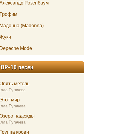
Александр Розенбаум
Трофим
Мадонна (Madonna)
Жуки
Depeche Mode
TOP-10 песен
Опять метель
Алла Пугачева
Этот мир
Алла Пугачева
Озеро надежды
Алла Пугачева
Группа крови