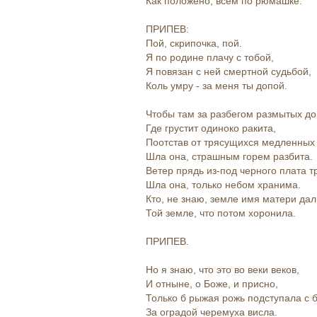
Как положено, всем по рюмашке.
ПРИПЕВ:
Пой, скрипочка, пой.
Я по родине плачу с тобой,
Я повязан с ней смертной судьбой,
Коль умру - за меня ты допой.
Чтобы там за разбегом размытых до
Где грустит одиноко ракита,
Поотстав от трясущихся медленных 
Шла она, страшным горем разбита.
Ветер прядь из-под черного плата т
Шла она, только небом хранима.
Кто, не знаю, земле имя матери дал
Той земле, что потом хоронила.
ПРИПЕВ.
Но я знаю, что это во веки веков,
И отныне, о Боже, и присно,
Только б рыжая рожь подступала с б
За оградой черемуха висла.