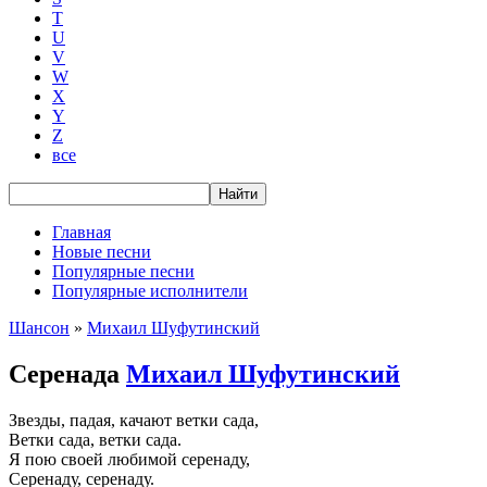
T
U
V
W
X
Y
Z
все
Главная
Новые песни
Популярные песни
Популярные исполнители
Шансон
»
Михаил Шуфутинский
Серенада
Михаил Шуфутинский
Звезды, падая, качают ветки сада,
Ветки сада, ветки сада.
Я пою своей любимой серенаду,
Серенаду, серенаду.