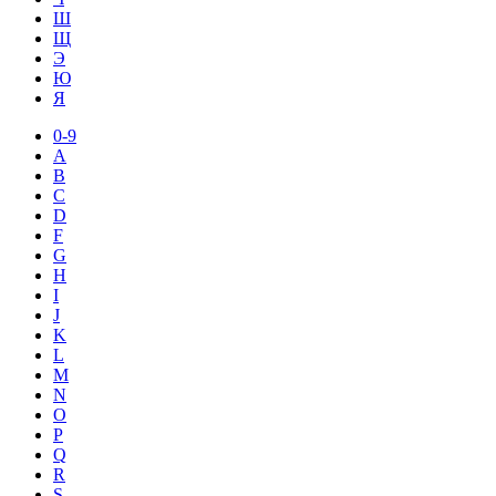
Ш
Щ
Э
Ю
Я
0-9
A
B
C
D
F
G
H
I
J
K
L
M
N
O
P
Q
R
S