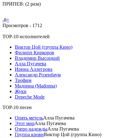
ПРИПЕВ: (2 раза)
-
8
+
Просмотров -
1712
TOP-10 исполнителей
Виктор Цой (группа Кино)
Филипп Киркоров
Владимир Высоцкий
Алла Пугачева
Ирина Аллегрова
Александр Розенбаум
Трофим
Мадонна (Madonna)
Жуки
Depeche Mode
TOP-10 песен
Опять метель
Алла Пугачева
Этот мир
Алла Пугачева
Озеро надежды
Алла Пугачева
Группа крови
Виктор Цой (группа Кино)