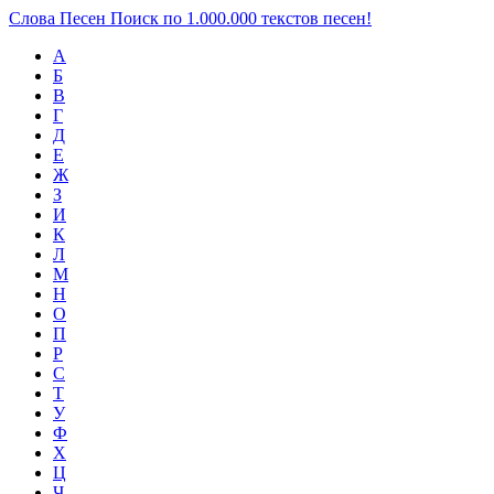
Слова Песен
Поиск по 1.000.000 текстов песен!
А
Б
В
Г
Д
Е
Ж
З
И
К
Л
М
Н
О
П
Р
С
Т
У
Ф
Х
Ц
Ч