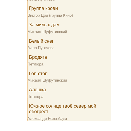
Группа крови
Виктор Цой (группа Кино)
За милых дам
Михаил Шуфутинский
Белый снег
Алла Пугачева
Бродяга
Петлюра
Гоп-стоп
Михаил Шуфутинский
Алешка
Петлюра
Южное солнце твоё север мой
обогреет
Александр Розенбаум