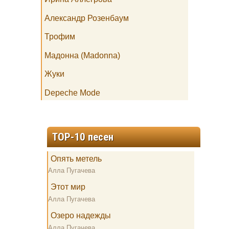
Александр Розенбаум
Трофим
Мадонна (Madonna)
Жуки
Depeche Mode
TOP-10 песен
Опять метель
Алла Пугачева
Этот мир
Алла Пугачева
Озеро надежды
Алла Пугачева