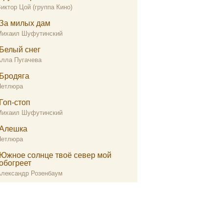
иктор Цой (группа Кино)
За милых дам
Михаил Шуфутинский
Белый снег
Алла Пугачева
Бродяга
Петлюра
Гоп-стоп
Михаил Шуфутинский
Алешка
Петлюра
Южное солнце твоё север мой
обогреет
Александр Розенбаум