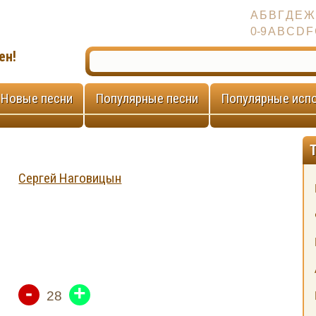
А
Б
В
Г
Д
Е
Ж
0-9
A
B
C
D
F
ен!
Новые песни
Популярные песни
Популярные исп
Сергей Наговицын
-
+
28