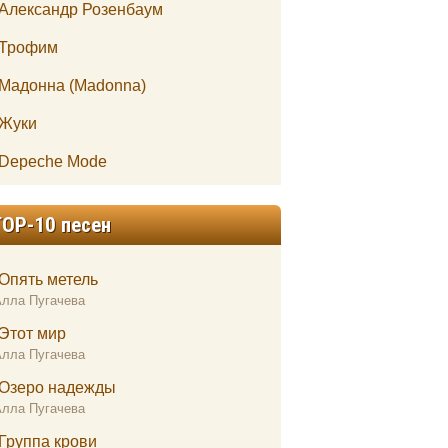
Александр Розенбаум
Трофим
Мадонна (Madonna)
Жуки
Depeche Mode
TOP-10 песен
Опять метель
Алла Пугачева
Этот мир
Алла Пугачева
Озеро надежды
Алла Пугачева
Группа крови