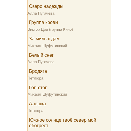
Озеро надежды
Алла Пугачева
Группа крови
Виктор Цой (группа Кино)
За милых дам
Михаил Шуфутинский
Белый снег
Алла Пугачева
Бродяга
Петлюра
Гоп-стоп
Михаил Шуфутинский
Алешка
Петлюра
Южное солнце твоё север мой
обогреет