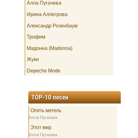
Алла Пугачева
Ирина Аллегрова
Александр Розенбаум
Трофим
Мадонна (Madonna)
Жуки
Depeche Mode
TOP-10 песен
Опять метель
Алла Пугачева
Этот мир
Алла Пугачева