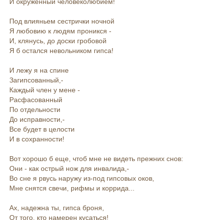
И окруженный человеколюбием!
Под влияньем сестрички ночной
Я любовию к людям проникся -
И, клянусь, до доски гробовой
Я б остался невольником гипса!
И лежу я на спине
Загипсованный,-
Каждый член у мене -
Расфасованный
По отдельности
До исправности,-
Все будет в целости
И в сохранности!
Вот хорошо б еще, чтоб мне не видеть прежних снов:
Они - как острый нож для инвалида,-
Во сне я рвусь наружу из-под гипсовых оков,
Мне снятся свечи, рифмы и коррида...
Ах, надежна ты, гипса броня,
От того, кто намерен кусаться!