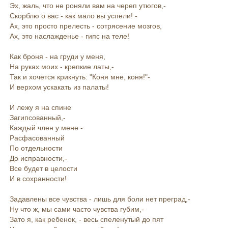
Эх, жаль, что не роняли вам на череп утюгов,-
Скорблю о вас - как мало вы успели! -
Ах, это просто прелесть - сотрясение мозгов,
Ах, это наслажденье - гипс на теле!
Как броня - на груди у меня,
На руках моих - крепкие латы,-
Так и хочется крикнуть: "Коня мне, коня!"-
И верхом ускакать из палаты!
И лежу я на спине
Загипсованный,-
Каждый член у мене -
Расфасованный
По отдельности
До исправности,-
Все будет в целости
И в сохранности!
Задавлены все чувства - лишь для боли нет преград,-
Ну что ж, мы сами часто чувства губим,-
Зато я, как ребенок, - весь спеленутый до пят