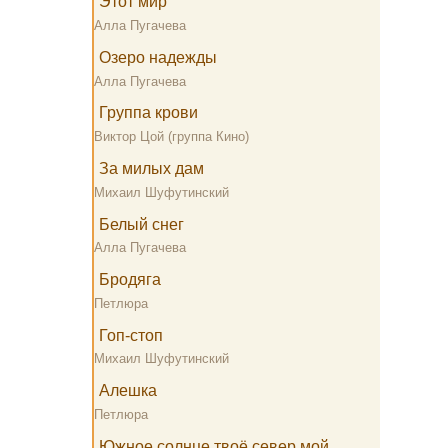
Этот мир
Алла Пугачева
Озеро надежды
Алла Пугачева
Группа крови
Виктор Цой (группа Кино)
За милых дам
Михаил Шуфутинский
Белый снег
Алла Пугачева
Бродяга
Петлюра
Гоп-стоп
Михаил Шуфутинский
Алешка
Петлюра
Южное солнце твоё север мой