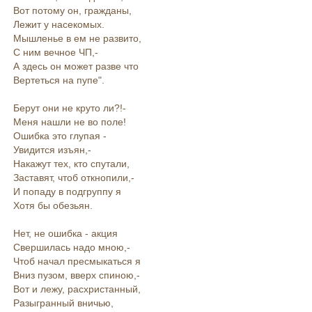
Вот потому он, гражданы,
Лежит у насекомых.
Мышленье в ем не развито,
С ним вечное ЧП,-
А здесь он может разве что
Вертеться на пупе".
Берут они не круто ли?!-
Меня нашли не во поле!
Ошибка это глупая -
Увидится изъян,-
Накажут тех, кто спутали,
Заставят, чтоб откнопили,-
И попаду в подгруппу я
Хотя бы обезьян.
Нет, не ошибка - акция
Свершилась надо мною,-
Чтоб начал пресмыкаться я
Вниз пузом, вверх спиною,-
Вот и лежу, расхристанный,
Разыгранный вничью,