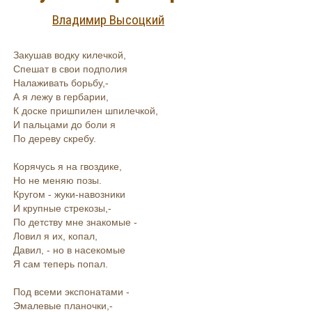
Владимир Высоцкий
Закушав водку килечкой,
Спешат в свои подполия
Налаживать борьбу,-
А я лежу в гербарии,
К доске пришпилен шпилечкой,
И пальцами до боли я
По дереву скребу.
Корячусь я на гвоздике,
Но не меняю позы.
Кругом - жуки-навозники
И крупные стрекозы,-
По детству мне знакомые -
Ловил я их, копал,
Давил, - но в насекомые
Я сам теперь попал.
Под всеми экспонатами -
Эмалевые планочки,-