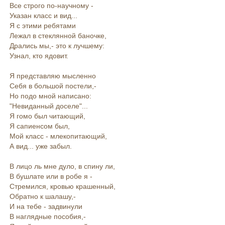
Все строго по-научному -
Указан класс и вид...
Я с этими ребятами
Лежал в стеклянной баночке,
Дрались мы,- это к лучшему:
Узнал, кто ядовит.
Я представляю мысленно
Себя в большой постели,-
Но подо мной написано:
"Невиданный доселе"...
Я гомо был читающий,
Я сапиенсом был,
Мой класс - млекопитающий,
А вид... уже забыл.
В лицо ль мне дуло, в спину ли,
В бушлате или в робе я -
Стремился, кровью крашенный,
Обратно к шалашу,-
И на тебе - задвинули
В наглядные пособия,-