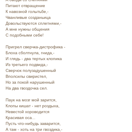
Питают отвращение
К навозной голытьбе,-
Чванливые созданьица
Довольствуются сплетнями,-
А мне нужны общения
С подобными себе!
Пригрел сверчка-дистрофика -
Блоха сболтнула, гнида,-
И глядь - два тертых клопика
Из третьего подвида,-
Сверчок полузадушенный
Вполсилы свиристел,
Но за покой нарушенный
На два гвоздочка сел.
Паук на мозг мой зарится,
Клопы кишат - нет роздыха,
Невестой хороводится
Красивая оса...
Пусть что-нибудь заварится,
А там - хоть на три гвоздика,-