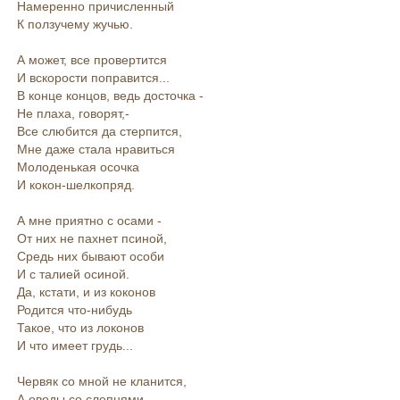
Намеренно причисленный
К ползучему жучью.
А может, все провертится
И вскорости поправится...
В конце концов, ведь досточка -
Не плаха, говорят,-
Все слюбится да стерпится,
Мне даже стала нравиться
Молоденькая осочка
И кокон-шелкопряд.
А мне приятно с осами -
От них не пахнет псиной,
Средь них бывают особи
И с талией осиной.
Да, кстати, и из коконов
Родится что-нибудь
Такое, что из локонов
И что имеет грудь...
Червяк со мной не кланится,
А оводы со слепнями