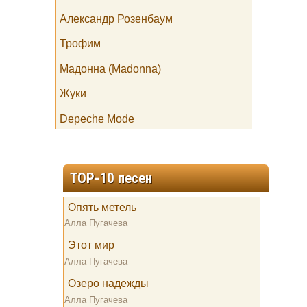
Александр Розенбаум
Трофим
Мадонна (Madonna)
Жуки
Depeche Mode
TOP-10 песен
Опять метель
Алла Пугачева
Этот мир
Алла Пугачева
Озеро надежды
Алла Пугачева