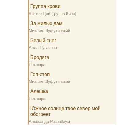
Группа крови
Виктор Цой (группа Кино)
За милых дам
Михаил Шуфутинский
Белый снег
Алла Пугачева
Бродяга
Петлюра
Гоп-стоп
Михаил Шуфутинский
Алешка
Петлюра
Южное солнце твоё север мой
обогреет
Александр Розенбаум