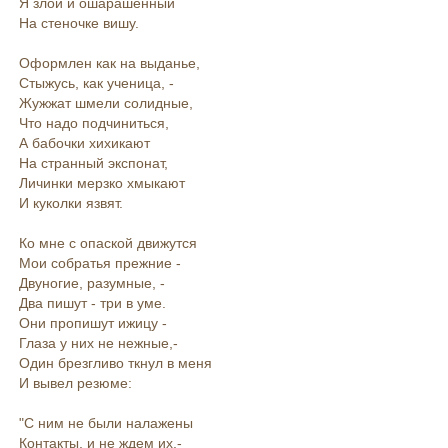
Я злой и ошарашенный
На стеночке вишу.
Оформлен как на выданье,
Стыжусь, как ученица, -
Жужжат шмели солидные,
Что надо подчиниться,
А бабочки хихикают
На странный экспонат,
Личинки мерзко хмыкают
И куколки язвят.
Ко мне с опаской движутся
Мои собратья прежние -
Двуногие, разумные, -
Два пишут - три в уме.
Они пропишут ижицу -
Глаза у них не нежные,-
Один брезгливо ткнул в меня
И вывел резюме:
"С ним не были налажены
Контакты, и не ждем их,-