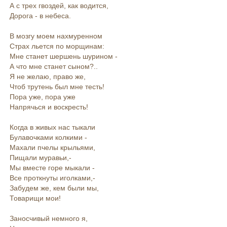
А с трех гвоздей, как водится,
Дорога - в небеса.
В мозгу моем нахмуренном
Страх льется по морщинам:
Мне станет шершень шурином -
А что мне станет сыном?..
Я не желаю, право же,
Чтоб трутень был мне тесть!
Пора уже, пора уже
Напрячься и воскресть!
Когда в живых нас тыкали
Булавочками колкими -
Махали пчелы крыльями,
Пищали муравьи,-
Мы вместе горе мыкали -
Все проткнуты иголками,-
Забудем же, кем были мы,
Товарищи мои!
Заносчивый немного я,