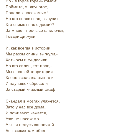
Но - в горле горечь комом:
Поймите, я, двуногое,
Попало к насекомым!
Но кто спасет нас, выручит,
Кто снимет нас с доски?!
За мною - прочь со шпилечек,
Товарищи жуки!
И, как всегда в истории,
Мы разом спины выгнули,-
Хоть осы и гундосили,
Но кто силен, тот прав,-
Мы с нашей территории
Клопов сначала выгнали
И паучишек сбросили
За старый книжный шкаф.
Скандал в мозгах уляжется,
Зато у нас все дома,
И поживают, кажется,
Уже не насекомо.
А я - я нежусь ванночкой
Без всяких там обид...