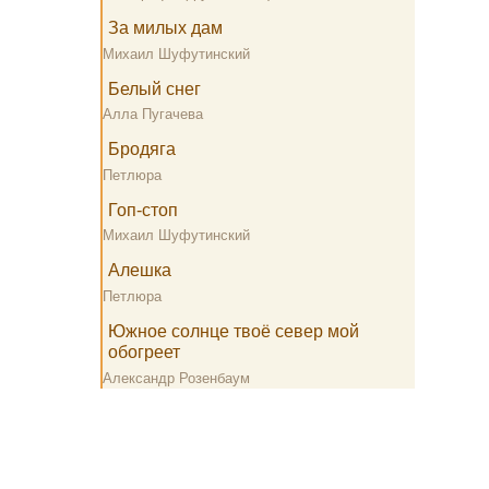
За милых дам
Михаил Шуфутинский
Белый снег
Алла Пугачева
Бродяга
Петлюра
Гоп-стоп
Михаил Шуфутинский
Алешка
Петлюра
Южное солнце твоё север мой
обогреет
Александр Розенбаум