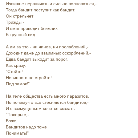
Излишне нервничать и сильно волноваться,-
Тогда бандит поступит как бандит:
Он стрельнет
Трижды -
И вмиг приводит ближних
В трупный вид.
А им за это - ни чинов, ни послаблений,-
Доходит даже до взаимных оскорблений,-
Едва бандит выходит за порог,
Как сразу:
"Стойте!
Невинного не стройте!
Под замок!"
На теле общества есть много паразитов,
Но почему-то все стесняются бандитов,-
И с возмущеньем хочется сказать:
"Поверьте,-
Боже,
Бандитов надо тоже
Понимать!"