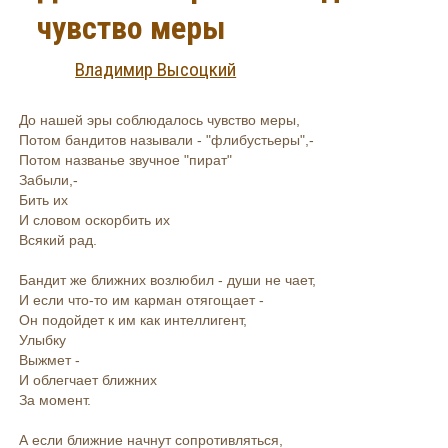
чувство меры
Владимир Высоцкий
До нашей эры соблюдалось чувство меры,
Потом бандитов называли - "флибустьеры",-
Потом названье звучное "пират"
Забыли,-
Бить их
И словом оскорбить их
Всякий рад.
Бандит же ближних возлюбил - души не чает,
И если что-то им карман отягощает -
Он подойдет к им как интеллигент,
Улыбку
Выжмет -
И облегчает ближних
За момент.
А если ближние начнут сопротивляться,