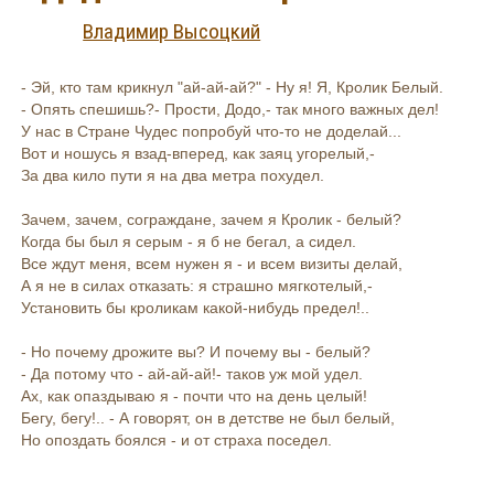
Владимир Высоцкий
- Эй, кто там крикнул "ай-ай-ай?" - Ну я! Я, Кролик Белый.
- Опять спешишь?- Прости, Додо,- так много важных дел!
У нас в Стране Чудес попробуй что-то не доделай...
Вот и ношусь я взад-вперед, как заяц угорелый,-
За два кило пути я на два метра похудел.
Зачем, зачем, сограждане, зачем я Кролик - белый?
Когда бы был я серым - я б не бегал, а сидел.
Все ждут меня, всем нужен я - и всем визиты делай,
А я не в силах отказать: я страшно мягкотелый,-
Установить бы кроликам какой-нибудь предел!..
- Но почему дрожите вы? И почему вы - белый?
- Да потому что - ай-ай-ай!- таков уж мой удел.
Ах, как опаздываю я - почти что на день целый!
Бегу, бегу!.. - А говорят, он в детстве не был белый,
Но опоздать боялся - и от страха поседел.