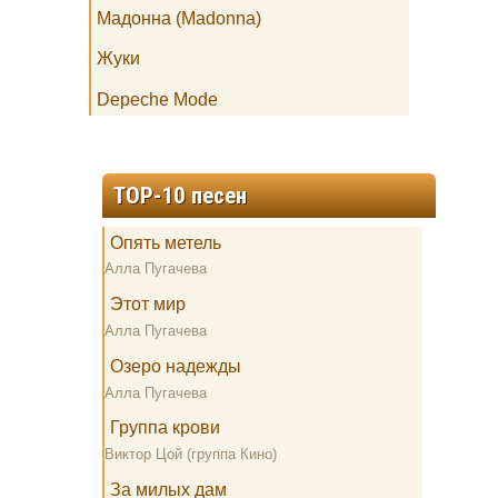
Мадонна (Madonna)
Жуки
Depeche Mode
TOP-10 песен
Опять метель
Алла Пугачева
Этот мир
Алла Пугачева
Озеро надежды
Алла Пугачева
Группа крови
Виктор Цой (группа Кино)
За милых дам