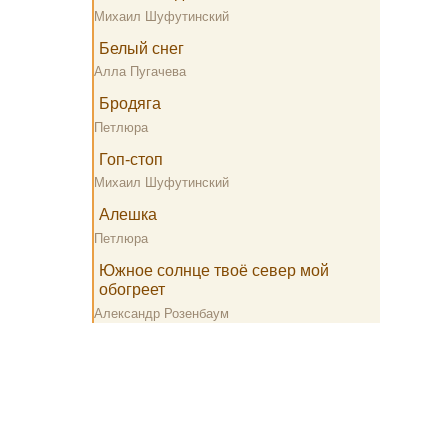
Михаил Шуфутинский
Белый снег
Алла Пугачева
Бродяга
Петлюра
Гоп-стоп
Михаил Шуфутинский
Алешка
Петлюра
Южное солнце твоё север мой
обогреет
Александр Розенбаум