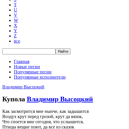
T
U
V
W
X
Y
Z
все
Главная
Новые песни
Популярные песни
Популярные исполнители
Владимир Высоцкий
Купола
Владимир Высоцкий
Как засмотрится мне нынче, как задышится
Воздух крут перед грозой, крут да вязок,
Что споется мне сегодня, что услышится,
Птицы вещие поют, да все из сказок