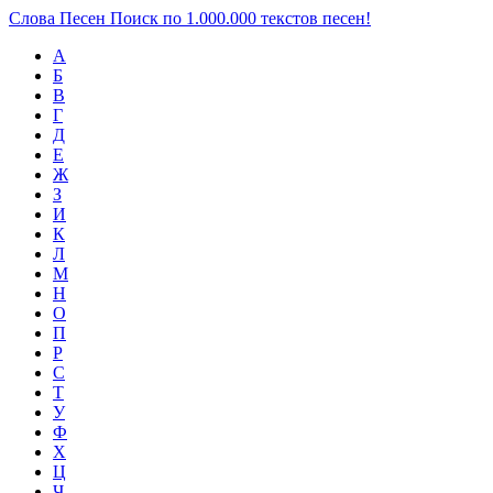
Слова Песен
Поиск по 1.000.000 текстов песен!
А
Б
В
Г
Д
Е
Ж
З
И
К
Л
М
Н
О
П
Р
С
Т
У
Ф
Х
Ц
Ч