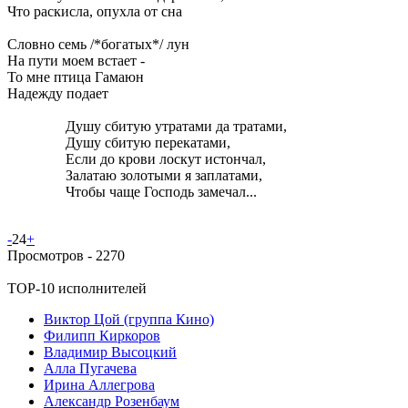
Что раскисла, опухла от сна
Словно семь /*богатых*/ лун
На пути моем встает -
То мне птица Гамаюн
Надежду подает
Душу сбитую утратами да тратами,
Душу сбитую перекатами,
Если до крови лоскут истончал,
Залатаю золотыми я заплатами,
Чтобы чаще Господь замечал...
-
24
+
Просмотров -
2270
TOP-10 исполнителей
Виктор Цой (группа Кино)
Филипп Киркоров
Владимир Высоцкий
Алла Пугачева
Ирина Аллегрова
Александр Розенбаум