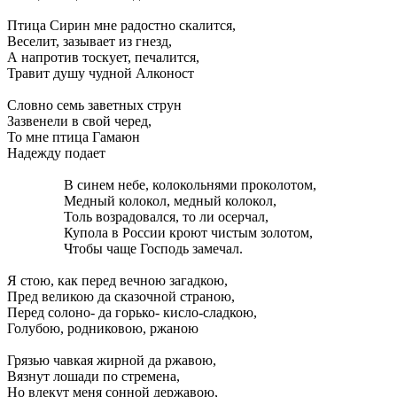
Птица Сирин мне радостно скалится,
Веселит, зазывает из гнезд,
А напротив тоскует, печалится,
Травит душу чудной Алконост
Словно семь заветных струн
Зазвенели в свой черед,
То мне птица Гамаюн
Надежду подает
В синем небе, колокольнями проколотом,
Медный колокол, медный колокол,
Толь возрадовался, то ли осерчал,
Купола в России кроют чистым золотом,
Чтобы чаще Господь замечал.
Я стою, как перед вечною загадкою,
Пред великою да сказочной страною,
Перед солоно- да горько- кисло-сладкою,
Голубою, родниковою, ржаною
Грязью чавкая жирной да ржавою,
Вязнут лошади по стремена,
Но влекут меня сонной державою,