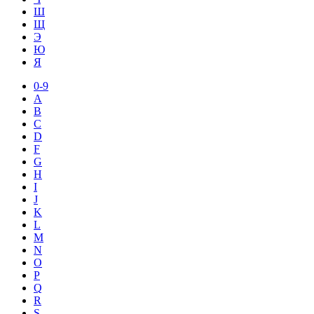
Ш
Щ
Э
Ю
Я
0-9
A
B
C
D
F
G
H
I
J
K
L
M
N
O
P
Q
R
S