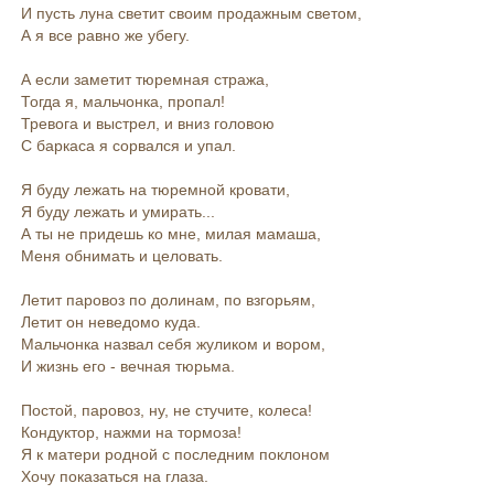
И пусть луна светит своим продажным светом,
А я все равно же убегу.
А если заметит тюремная стража,
Тогда я, мальчонка, пропал!
Тревога и выстрел, и вниз головою
С баркаса я сорвался и упал.
Я буду лежать на тюремной кровати,
Я буду лежать и умирать...
А ты не придешь ко мне, милая мамаша,
Меня обнимать и целовать.
Летит паровоз по долинам, по взгорьям,
Летит он неведомо куда.
Мальчонка назвал себя жуликом и вором,
И жизнь его - вечная тюрьма.
Постой, паровоз, ну, не стучите, колеса!
Кондуктор, нажми на тормоза!
Я к матери родной с последним поклоном
Хочу показаться на глаза.