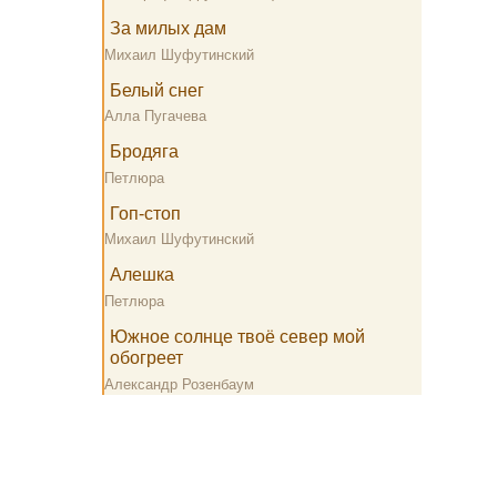
За милых дам
Михаил Шуфутинский
Белый снег
Алла Пугачева
Бродяга
Петлюра
Гоп-стоп
Михаил Шуфутинский
Алешка
Петлюра
Южное солнце твоё север мой
обогреет
Александр Розенбаум