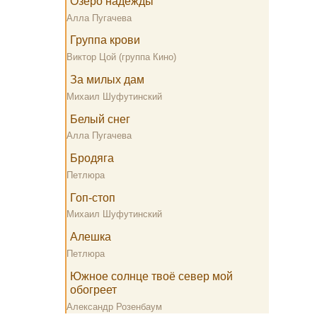
Озеро надежды
Алла Пугачева
Группа крови
Виктор Цой (группа Кино)
За милых дам
Михаил Шуфутинский
Белый снег
Алла Пугачева
Бродяга
Петлюра
Гоп-стоп
Михаил Шуфутинский
Алешка
Петлюра
Южное солнце твоё север мой
обогреет
Александр Розенбаум