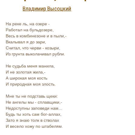
Владимир Высоцкий
На реке ль, на озере -
Работал на бульдозере,
Весь в комбинезоне и в пыли,-
Вкалывал я до зари,
Считал, что черви - козыри,
Из грунта выколачивал рубли.
Не судьба меня манила,
И не золотая жила,-
А широкая моя кость
И природная моя злость.
Мне ты не подставь щеки:
Не ангелы мы - сплавщики,-
Недоступны заповеди нам...
Будь ты хоть сам бог-аллах,
Зато я знаю толк в стволах
И весело хожу по штабелям.