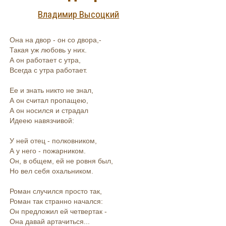
Владимир Высоцкий
Она на двор - он со двора,-
Такая уж любовь у них.
А он работает с утра,
Всегда с утра работает.
Ее и знать никто не знал,
А он считал пропащею,
А он носился и страдал
Идеею навязчивой:
У ней отец - полковником,
А у него - пожарником.
Он, в общем, ей не ровня был,
Но вел себя охальником.
Роман случился просто так,
Роман так странно начался:
Он предложил ей четвертак -
Она давай артачиться...