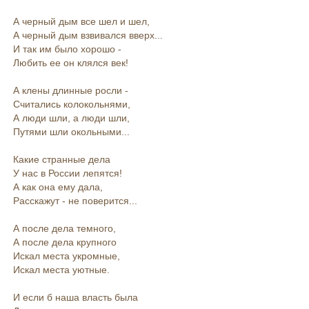
А черный дым все шел и шел,
А черный дым взвивался вверх...
И так им было хорошо -
Любить ее он клялся век!
А клены длинные росли -
Считались колокольнями,
А люди шли, а люди шли,
Путями шли окольными...
Какие странные дела
У нас в России лепятся!
А как она ему дала,
Расскажут - не поверится...
А после дела темного,
А после дела крупного
Искал места укромные,
Искал места уютные.
И если б наша власть была