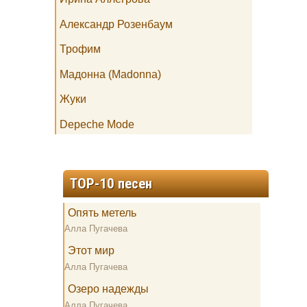
Александр Розенбаум
Трофим
Мадонна (Madonna)
Жуки
Depeche Mode
TOP-10 песен
Опять метель
Алла Пугачева
Этот мир
Алла Пугачева
Озеро надежды
Алла Пугачева