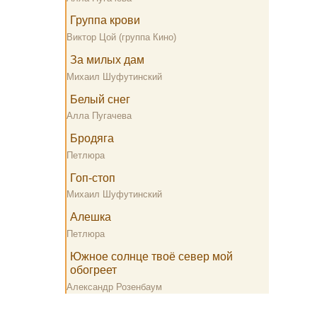
Группа крови
Виктор Цой (группа Кино)
За милых дам
Михаил Шуфутинский
Белый снег
Алла Пугачева
Бродяга
Петлюра
Гоп-стоп
Михаил Шуфутинский
Алешка
Петлюра
Южное солнце твоё север мой
обогреет
Александр Розенбаум