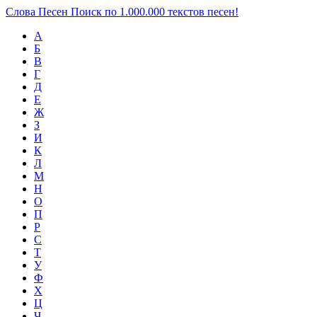
Слова Песен
Поиск по 1.000.000 текстов песен!
А
Б
В
Г
Д
Е
Ж
З
И
К
Л
М
Н
О
П
Р
С
Т
У
Ф
Х
Ц
Ч