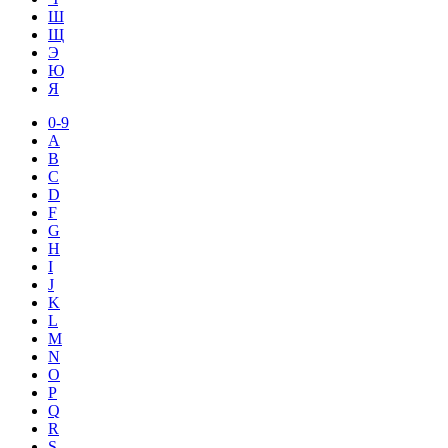
Ш
Щ
Э
Ю
Я
0-9
A
B
C
D
F
G
H
I
J
K
L
M
N
O
P
Q
R
S