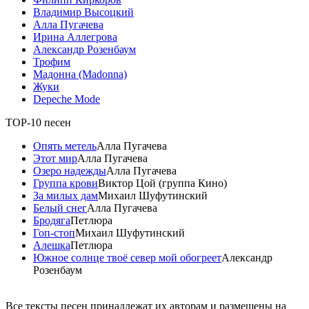
Владимир Высоцкий
Алла Пугачева
Ирина Аллегрова
Александр Розенбаум
Трофим
Мадонна (Madonna)
Жуки
Depeche Mode
TOP-10 песен
Опять метель
Алла Пугачева
Этот мир
Алла Пугачева
Озеро надежды
Алла Пугачева
Группа крови
Виктор Цой (группа Кино)
За милых дам
Михаил Шуфутинский
Белый снег
Алла Пугачева
Бродяга
Петлюра
Гоп-стоп
Михаил Шуфутинский
Алешка
Петлюра
Южное солнце твоё север мой обогреет
Александр
Розенбаум
Все тексты песен принадлежат их авторам и размещены на