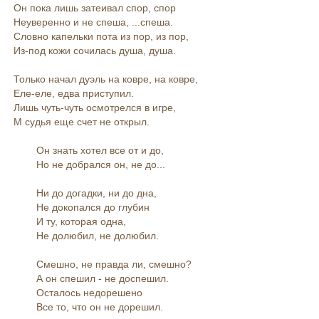
Он пока лишь затеивал спор, спор
Неуверенно и не спеша, ...спеша.
Словно капельки пота из пор, из пор,
Из-под кожи сочилась душа, душа.
Только начал дуэль на ковре, на ковре,
Еле-еле, едва приступил.
Лишь чуть-чуть осмотрелся в игре,
М судья еще счет не открыл.
Он знать хотел все от и до,
Но не добрался он, не до...
Ни до догадки, ни до дна,
Не докопался до глубин
И ту, которая одна,
Не долюбил, не долюбил.
Смешно, не правда ли, смешно?
А он спешил - не доспешил.
Осталось недорешено
Все то, что он не дорешил.