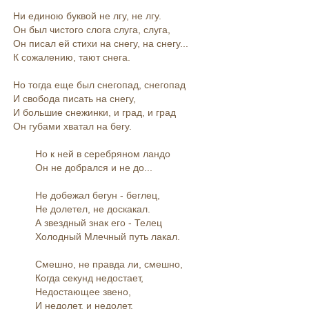
Ни единою буквой не лгу, не лгу.
Он был чистого слога слуга, слуга,
Он писал ей стихи на снегу, на снегу...
К сожалению, тают снега.
Но тогда еще был снегопад, снегопад
И свобода писать на снегу,
И большие снежинки, и град, и град
Он губами хватал на бегу.
Но к ней в серебряном ландо
Он не добрался и не до...
Не добежал бегун - беглец,
Не долетел, не доскакал.
А звездный знак его - Телец
Холодный Млечный путь лакал.
Смешно, не правда ли, смешно,
Когда секунд недостает,
Недостающее звено,
И недолет, и недолет.