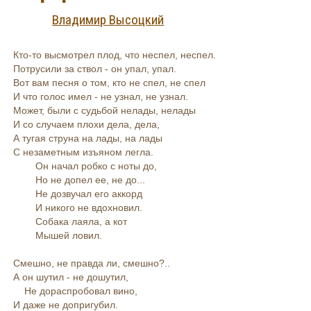
Владимир Высоцкий
Кто-то высмотрел плод, что неспел, неспел.
Потрусили за ствол - он упал, упал.
Вот вам песня о том, кто не спел, не спел
И что голос имел - не узнал, не узнал.
Может, были с судьбой нелады, нелады
И со случаем плохи дела, дела,
А тугая струна на лады, на лады
С незаметным изъяном легла.
Он начал робко с ноты до,
Но не допел ее, не до...
Не дозвучал его аккорд
И никого не вдохновил.
Собака лаяла, а кот
Мышей ловил.
Смешно, не правда ли, смешно?..
А он шутил - не дошутил,
Не дораспробовал вино,
И даже не допригубил.