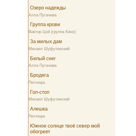
Озеро надежды
Алла Пугачева
Группа крови
Виктор Цой (группа Кино)
За милых дам
Михаил Шуфутинский
Белый снег
Алла Пугачева
Бродяга
Петлюра
Гоп-стоп
Михаил Шуфутинский
Алешка
Петлюра
Южное солнце твоё север мой
обогреет