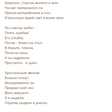
Казалось, счастье выпало и мне -
На миг пригрезился он,
Проник волшебником в сон,-
И вспыхнул яркий свет в моем окне.
Но счастье зыбко -
Опять ошибка!
Его улыбка,
Потом - бокал на стол,-
В бокале, тленна,
Погасла пена;
А он надменно
Простился - и ушел.
Хрустальным звоном
Бокалы стонут.
Бесцеремонно он
Прервал мой сон.
Вино мерцало...
А я рыдала.
Скрипки рыдали в унисон.