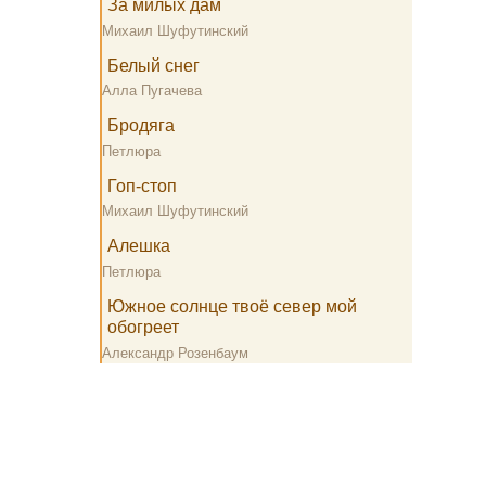
За милых дам
Михаил Шуфутинский
Белый снег
Алла Пугачева
Бродяга
Петлюра
Гоп-стоп
Михаил Шуфутинский
Алешка
Петлюра
Южное солнце твоё север мой
обогреет
Александр Розенбаум