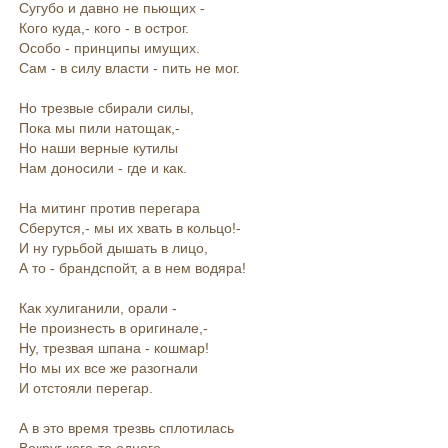
Сугубо и давно не пьющих -
Кого куда,- кого - в острог.
Особо - принципы имущих.
Сам - в силу власти - пить не мог.
Но трезвые сбирали силы,
Пока мы пили натощак,-
Но наши верные кутилы
Нам доносили - где и как.
На митинг против перегара
Сберутся,- мы их хвать в кольцо!-
И ну гурьбой дышать в лицо,
А то - брандспойт, а в нем водяра!
Как хулиганили, орали -
Не произнесть в оригинале,-
Ну, трезвая шпана - кошмар!
Но мы их все же разогнали
И отстояли перегар.
А в это время трезвь сплотилась
Вокруг кого-то одного,-