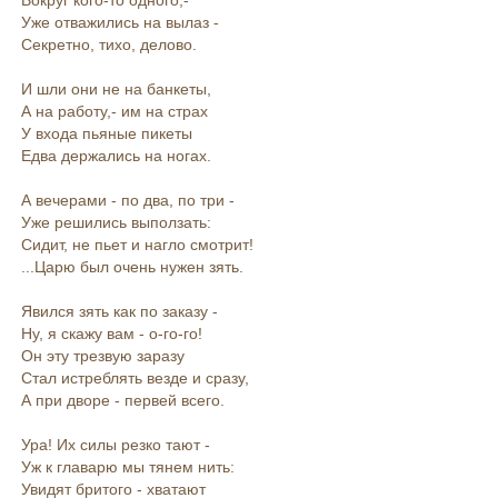
Уже отважились на вылаз -
Секретно, тихо, делово.
И шли они не на банкеты,
А на работу,- им на страх
У входа пьяные пикеты
Едва держались на ногах.
А вечерами - по два, по три -
Уже решились выползать:
Сидит, не пьет и нагло смотрит!
...Царю был очень нужен зять.
Явился зять как по заказу -
Ну, я скажу вам - о-го-го!
Он эту трезвую заразу
Стал истреблять везде и сразу,
А при дворе - первей всего.
Ура! Их силы резко тают -
Уж к главарю мы тянем нить:
Увидят бритого - хватают