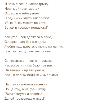
Я нажил все, я нажил грыжу,
Неся мой груз, мое дитя!
Ох, если я тебя увижу
С одним их этих!- так обижу!..
Убью, быть может, не хотя!-
Во как я трезвых ненавижу!"
Как утро - вся держава в бане,-
Отпарка шла без выходных.
Любил наш царь всю пьянь на пьяни,
Всех наших доблестных ханыг.
От трезвых он - как от проказы:
Как встретит - так бежит от них,-
Он втайне издавал указы,
Все - в пользу бедных и хмельных.
На стенах лозунги висели -
По центру, а не где-нибудь:
"Виват загулы и веселье!
Долой трезвеющую нудь!"