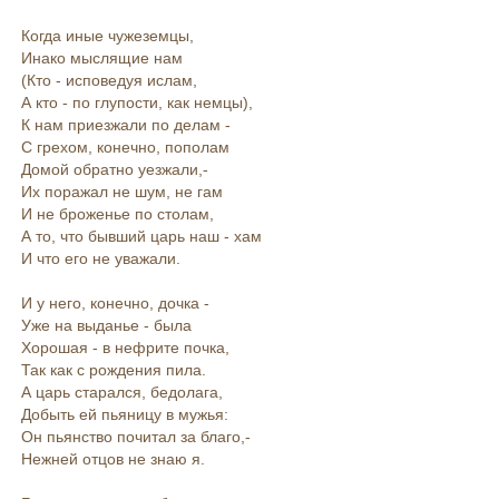
Когда иные чужеземцы,
Инако мыслящие нам
(Кто - исповедуя ислам,
А кто - по глупости, как немцы),
К нам приезжали по делам -
С грехом, конечно, пополам
Домой обратно уезжали,-
Их поражал не шум, не гам
И не броженье по столам,
А то, что бывший царь наш - хам
И что его не уважали.
И у него, конечно, дочка -
Уже на выданье - была
Хорошая - в нефрите почка,
Так как с рождения пила.
А царь старался, бедолага,
Добыть ей пьяницу в мужья:
Он пьянство почитал за благо,-
Нежней отцов не знаю я.