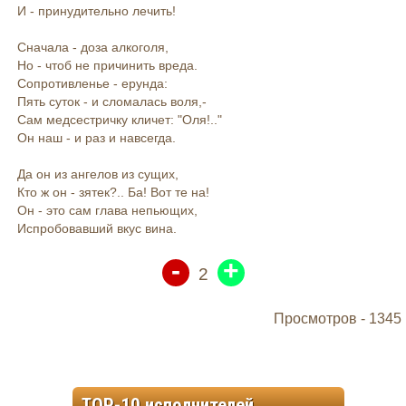
И - принудительно лечить!
Сначала - доза алкоголя,
Но - чтоб не причинить вреда.
Сопротивленье - ерунда:
Пять суток - и сломалась воля,-
Сам медсестричку кличет: "Оля!.."
Он наш - и раз и навсегда.
Да он из ангелов из сущих,
Кто ж он - зятек?.. Ба! Вот те на!
Он - это сам глава непьющих,
Испробовавший вкус вина.
-
+
2
Просмотров -
1345
TOP-10 исполнителей