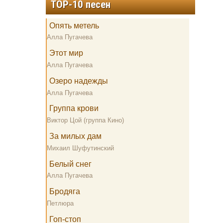
TOP-10 песен
Опять метель
Алла Пугачева
Этот мир
Алла Пугачева
Озеро надежды
Алла Пугачева
Группа крови
Виктор Цой (группа Кино)
За милых дам
Михаил Шуфутинский
Белый снег
Алла Пугачева
Бродяга
Петлюра
Гоп-стоп