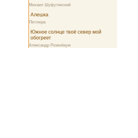
Михаил Шуфутинский
Алешка
Петлюра
Южное солнце твоё север мой
обогреет
Александр Розенбаум
Все тексты песен принадлежат их авторам и размещены на сайте
для ознакомления.
info@lyric-text.ru