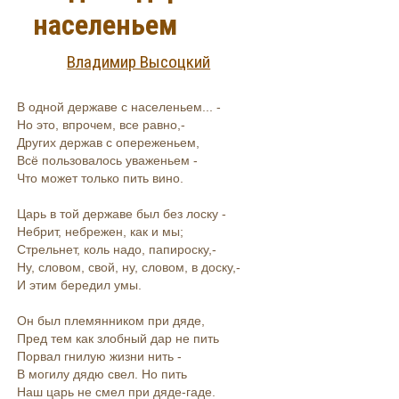
населеньем
Владимир Высоцкий
В одной державе с населеньем... -
Но это, впрочем, все равно,-
Других держав с опереженьем,
Всё пользовалось уваженьем -
Что может только пить вино.
Царь в той державе был без лоску -
Небрит, небрежен, как и мы;
Стрельнет, коль надо, папироску,-
Ну, словом, свой, ну, словом, в доску,-
И этим бередил умы.
Он был племянником при дяде,
Пред тем как злобный дар не пить
Порвал гнилую жизни нить -
В могилу дядю свел. Но пить
Наш царь не смел при дяде-гаде.