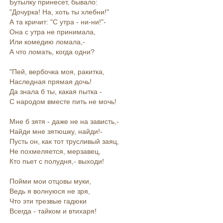
Бутылку принесет, бывало:
"Дочурка! На, хоть ты хлебни!"
А та кричит: "С утра - ни-ни!"-
Она с утра не принимала,
Или комедию ломала,-
А что ломать, когда одни?
"Пей, вербочка моя, ракитка,
Наследная прямая дочь!
Да знала б ты, какая пытка -
С народом вместе пить не мочь!
Мне б зятя - даже не на зависть,-
Найди мне зятюшку, найди!-
Пусть он, как тот трусливый заяц,
Не похмеляется, мерзавец,
Кто пьет с полудня,- выходи!
Пойми мои отцовы муки,
Ведь я волнуюся не зря,
Что эти трезвые гадюки
Всегда - тайком и втихаря!